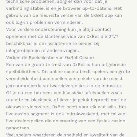
technische problemen, zorg er dan voor dat je
verbinding stabiel is en je browser up-to-date is. Het
gebruik van de nieuwste versie van de 0xBet app kan
ook log-in problemen verminderen.
Voor verdere ondersteuning kun je altijd contact
opnemen met de klantenservice van 0xBet die 24/7
beschikbaar is om assistentie te bieden bij
inlogproblemen of andere vragen.
Verken de Spelselectie van 0xBet Casino
Een van de grootste trekt van 0xBet is hun uitgebreide
spelbibliotheek. Dit online casino biedt spelers een grote
verscheidenheid aan spellen van enkele van de meest
gerenommeerde softwareleveranciers in de industrie.
Of je nu een fan bent van klassieke tafelspellen zoals
roulette en blackjack, of liever je geluk beproeft met de
nieuwste videoslots, 0xBet heeft voor elk wat wils. Het
live casino segment is ook indrukwekkend, met tal van
live dealerspellen die de ervaring van een fysiek casino
nabootsen.
Veel spelers waarderen de snelheid en kwaliteit van de