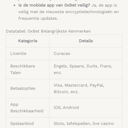
Is de mobiele app van 0xBet veilig?
Ja, de app is
veilig met de nieuwste encryptietechnologieën en
frequentie updates.
Datatabel: 0xBet Belangrijkste Kenmerken
Kategorie
Details
Licentie
Curacao
Beschikbare
Engels, Spaans, Duits, Frans,
Talen
enz.
Visa, Mastercard, PayPal,
Betaalopties
Bitcoin, enz.
App
iOS, Android
Beschikbaarheid
Spelaanbod
Slots, tafelspellen, live casino