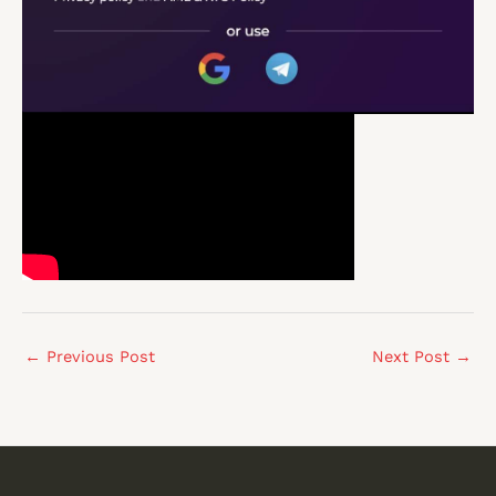
←
Previous Post
Next Post
→