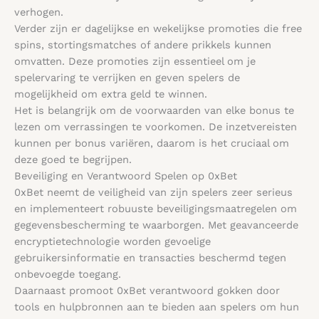
verhogen.
Verder zijn er dagelijkse en wekelijkse promoties die free
spins, stortingsmatches of andere prikkels kunnen
omvatten. Deze promoties zijn essentieel om je
spelervaring te verrijken en geven spelers de
mogelijkheid om extra geld te winnen.
Het is belangrijk om de voorwaarden van elke bonus te
lezen om verrassingen te voorkomen. De inzetvereisten
kunnen per bonus variëren, daarom is het cruciaal om
deze goed te begrijpen.
Beveiliging en Verantwoord Spelen op 0xBet
0xBet neemt de veiligheid van zijn spelers zeer serieus
en implementeert robuuste beveiligingsmaatregelen om
gegevensbescherming te waarborgen. Met geavanceerde
encryptietechnologie worden gevoelige
gebruikersinformatie en transacties beschermd tegen
onbevoegde toegang.
Daarnaast promoot 0xBet verantwoord gokken door
tools en hulpbronnen aan te bieden aan spelers om hun