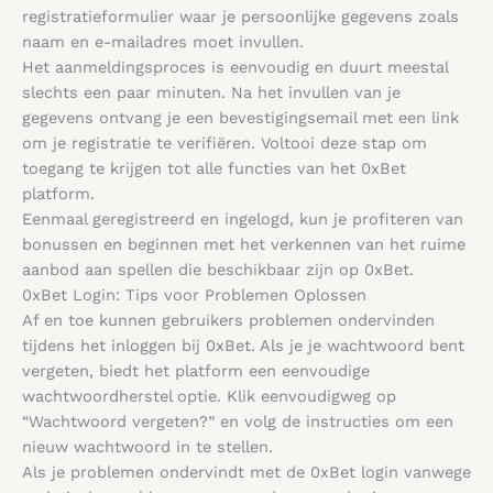
registratieformulier waar je persoonlijke gegevens zoals
naam en e-mailadres moet invullen.
Het aanmeldingsproces is eenvoudig en duurt meestal
slechts een paar minuten. Na het invullen van je
gegevens ontvang je een bevestigingsemail met een link
om je registratie te verifiëren. Voltooi deze stap om
toegang te krijgen tot alle functies van het 0xBet
platform.
Eenmaal geregistreerd en ingelogd, kun je profiteren van
bonussen en beginnen met het verkennen van het ruime
aanbod aan spellen die beschikbaar zijn op 0xBet.
0xBet Login: Tips voor Problemen Oplossen
Af en toe kunnen gebruikers problemen ondervinden
tijdens het inloggen bij 0xBet. Als je je wachtwoord bent
vergeten, biedt het platform een eenvoudige
wachtwoordherstel optie. Klik eenvoudigweg op
“Wachtwoord vergeten?” en volg de instructies om een
nieuw wachtwoord in te stellen.
Als je problemen ondervindt met de 0xBet login vanwege