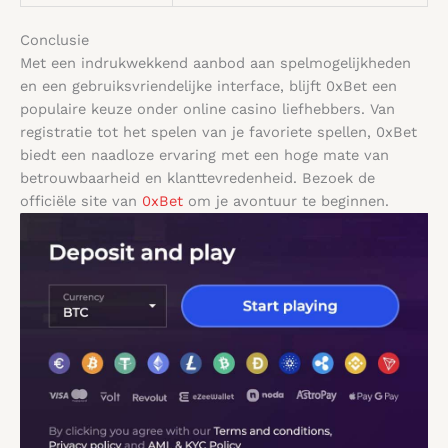
Conclusie
Met een indrukwekkend aanbod aan spelmogelijkheden
en een gebruiksvriendelijke interface, blijft 0xBet een
populaire keuze onder online casino liefhebbers. Van
registratie tot het spelen van je favoriete spellen, 0xBet
biedt een naadloze ervaring met een hoge mate van
betrouwbaarheid en klanttevredenheid. Bezoek de
officiële site van
0xBet
om je avontuur te beginnen.