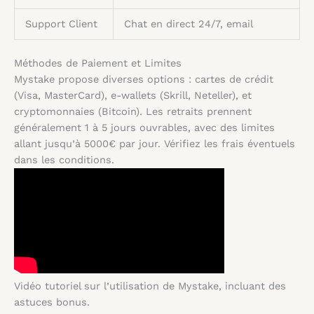
Support Client
Chat en direct 24/7, email
Méthodes de Paiement et Limites
Mystake propose diverses options : cartes de crédit
(Visa, MasterCard), e-wallets (Skrill, Neteller), et
cryptomonnaies (Bitcoin). Les retraits prennent
généralement 1 à 5 jours ouvrables, avec des limites
allant jusqu’à 5000€ par jour. Vérifiez les frais éventuels
dans les conditions.
Vidéo tutoriel sur l’utilisation de Mystake, incluant des
astuces bonus.