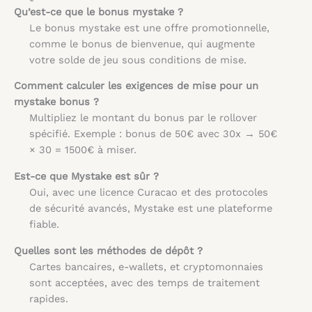
Qu’est-ce que le bonus mystake ?
Le bonus mystake est une offre promotionnelle,
comme le bonus de bienvenue, qui augmente
votre solde de jeu sous conditions de mise.
Comment calculer les exigences de mise pour un
mystake bonus ?
Multipliez le montant du bonus par le rollover
spécifié. Exemple : bonus de 50€ avec 30x → 50€
× 30 = 1500€ à miser.
Est-ce que Mystake est sûr ?
Oui, avec une licence Curacao et des protocoles
de sécurité avancés, Mystake est une plateforme
fiable.
Quelles sont les méthodes de dépôt ?
Cartes bancaires, e-wallets, et cryptomonnaies
sont acceptées, avec des temps de traitement
rapides.