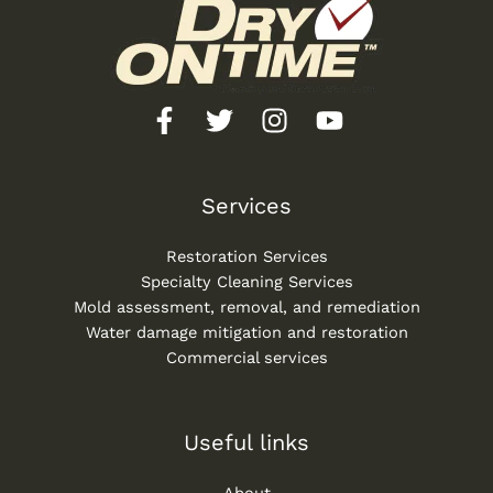
Services
Restoration Services
Specialty Cleaning Services
Mold assessment, removal, and remediation
Water damage mitigation and restoration
Commercial services
Useful links
About