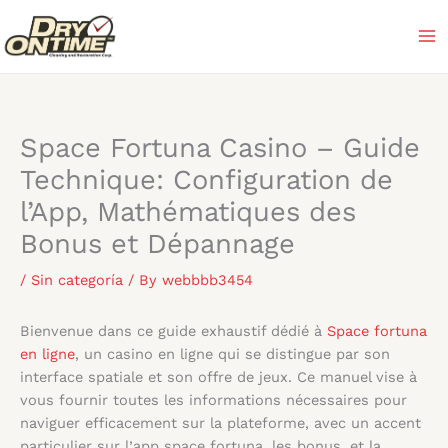
Skip
to
content
Space Fortuna Casino – Guide
Technique: Configuration de
l’App, Mathématiques des
Bonus et Dépannage
/
Sin categoría
/ By
webbbb3454
Bienvenue dans ce guide exhaustif dédié à
Space fortuna
en ligne
, un casino en ligne qui se distingue par son
interface spatiale et son offre de jeux. Ce manuel vise à
vous fournir toutes les informations nécessaires pour
naviguer efficacement sur la plateforme, avec un accent
particulier sur l’app space fortuna, les bonus, et la