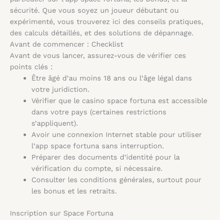
sécurité. Que vous soyez un joueur débutant ou
expérimenté, vous trouverez ici des conseils pratiques,
des calculs détaillés, et des solutions de dépannage.
Avant de commencer : Checklist
Avant de vous lancer, assurez-vous de vérifier ces
points clés :
Être âgé d’au moins 18 ans ou l’âge légal dans
votre juridiction.
Vérifier que le casino space fortuna est accessible
dans votre pays (certaines restrictions
s’appliquent).
Avoir une connexion Internet stable pour utiliser
l’app space fortuna sans interruption.
Préparer des documents d’identité pour la
vérification du compte, si nécessaire.
Consulter les conditions générales, surtout pour
les bonus et les retraits.
Inscription sur Space Fortuna