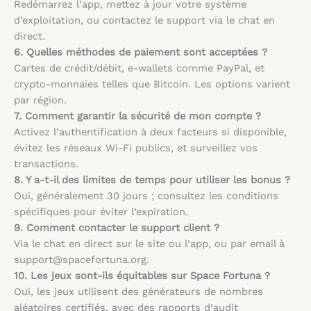
Redémarrez l’app, mettez à jour votre système
d’exploitation, ou contactez le support via le chat en
direct.
6. Quelles méthodes de paiement sont acceptées ?
Cartes de crédit/débit, e-wallets comme PayPal, et
crypto-monnaies telles que Bitcoin. Les options varient
par région.
7. Comment garantir la sécurité de mon compte ?
Activez l’authentification à deux facteurs si disponible,
évitez les réseaux Wi-Fi publics, et surveillez vos
transactions.
8. Y a-t-il des limites de temps pour utiliser les bonus ?
Oui, généralement 30 jours ; consultez les conditions
spécifiques pour éviter l’expiration.
9. Comment contacter le support client ?
Via le chat en direct sur le site ou l’app, ou par email à
support@spacefortuna.org.
10. Les jeux sont-ils équitables sur Space Fortuna ?
Oui, les jeux utilisent des générateurs de nombres
aléatoires certifiés, avec des rapports d’audit