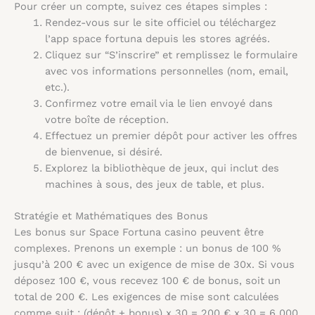
Pour créer un compte, suivez ces étapes simples :
Rendez-vous sur le site officiel ou téléchargez
l’app space fortuna depuis les stores agréés.
Cliquez sur “S’inscrire” et remplissez le formulaire
avec vos informations personnelles (nom, email,
etc.).
Confirmez votre email via le lien envoyé dans
votre boîte de réception.
Effectuez un premier dépôt pour activer les offres
de bienvenue, si désiré.
Explorez la bibliothèque de jeux, qui inclut des
machines à sous, des jeux de table, et plus.
Stratégie et Mathématiques des Bonus
Les bonus sur Space Fortuna casino peuvent être
complexes. Prenons un exemple : un bonus de 100 %
jusqu’à 200 € avec un exigence de mise de 30x. Si vous
déposez 100 €, vous recevez 100 € de bonus, soit un
total de 200 €. Les exigences de mise sont calculées
comme suit : (dépôt + bonus) x 30 = 200 € x 30 = 6 000