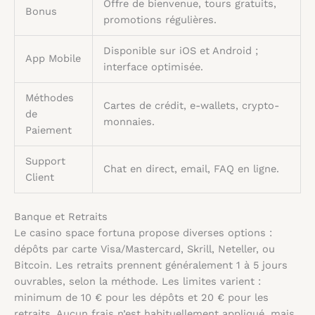
Offre de bienvenue, tours gratuits,
Bonus
promotions régulières.
Disponible sur iOS et Android ;
App Mobile
interface optimisée.
Méthodes
Cartes de crédit, e-wallets, crypto-
de
monnaies.
Paiement
Support
Chat en direct, email, FAQ en ligne.
Client
Banque et Retraits
Le casino space fortuna propose diverses options :
dépôts par carte Visa/Mastercard, Skrill, Neteller, ou
Bitcoin. Les retraits prennent généralement 1 à 5 jours
ouvrables, selon la méthode. Les limites varient :
minimum de 10 € pour les dépôts et 20 € pour les
retraits. Aucun frais n’est habituellement appliqué, mais