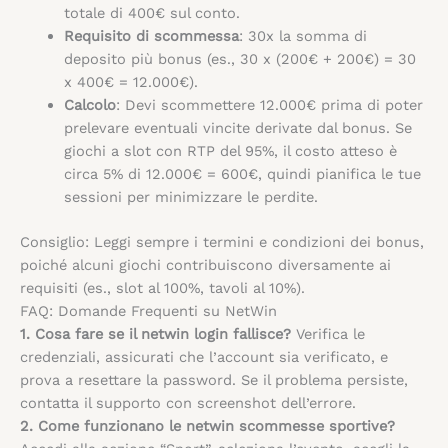
totale di 400€ sul conto.
Requisito di scommessa
: 30x la somma di
deposito più bonus (es., 30 x (200€ + 200€) = 30
x 400€ = 12.000€).
Calcolo
: Devi scommettere 12.000€ prima di poter
prelevare eventuali vincite derivate dal bonus. Se
giochi a slot con RTP del 95%, il costo atteso è
circa 5% di 12.000€ = 600€, quindi pianifica le tue
sessioni per minimizzare le perdite.
Consiglio: Leggi sempre i termini e condizioni dei bonus,
poiché alcuni giochi contribuiscono diversamente ai
requisiti (es., slot al 100%, tavoli al 10%).
FAQ: Domande Frequenti su NetWin
1. Cosa fare se il
netwin login
fallisce?
Verifica le
credenziali, assicurati che l’account sia verificato, e
prova a resettare la password. Se il problema persiste,
contatta il supporto con screenshot dell’errore.
2. Come funzionano le
netwin scommesse
sportive?