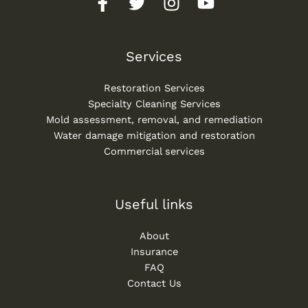
Services
Restoration Services
Specialty Cleaning Services
Mold assessment, removal, and remediation
Water damage mitigation and restoration
Commercial services
Useful links
About
Insurance
FAQ
Contact Us