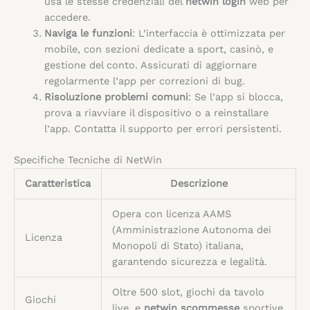
usa le stesse credenziali del
netwin login
web per
accedere.
Naviga le funzioni
: L’interfaccia è ottimizzata per
mobile, con sezioni dedicate a sport, casinò, e
gestione del conto. Assicurati di aggiornare
regolarmente l’app per correzioni di bug.
Risoluzione problemi comuni
: Se l’app si blocca,
prova a riavviare il dispositivo o a reinstallare
l’app. Contatta il supporto per errori persistenti.
Specifiche Tecniche di NetWin
Caratteristica
Descrizione
Opera con licenza AAMS
(Amministrazione Autonoma dei
Licenza
Monopoli di Stato) italiana,
garantendo sicurezza e legalità.
Oltre 500 slot, giochi da tavolo
Giochi
live, e
netwin scommesse
sportive