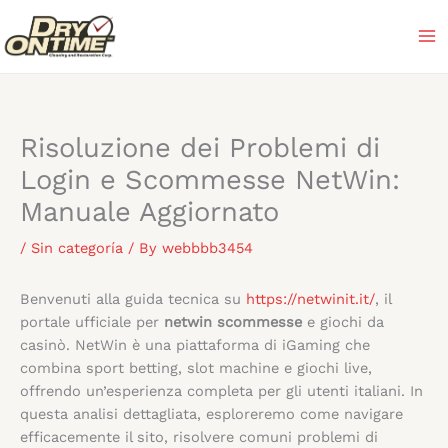
Skip
to
content
Risoluzione dei Problemi di
Login e Scommesse NetWin:
Manuale Aggiornato
/
Sin categoría
/ By
webbbb3454
Benvenuti alla guida tecnica su
https://netwinit.it/
, il
portale ufficiale per
netwin scommesse
e giochi da
casinò. NetWin è una piattaforma di iGaming che
combina sport betting, slot machine e giochi live,
offrendo un’esperienza completa per gli utenti italiani. In
questa analisi dettagliata, esploreremo come navigare
efficacemente il sito, risolvere comuni problemi di