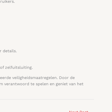
ruikers.
 details.
 zelfuitsluiting.
nceerde veiligheidsmaatregelen. Door de
 om verantwoord te spelen en geniet van het