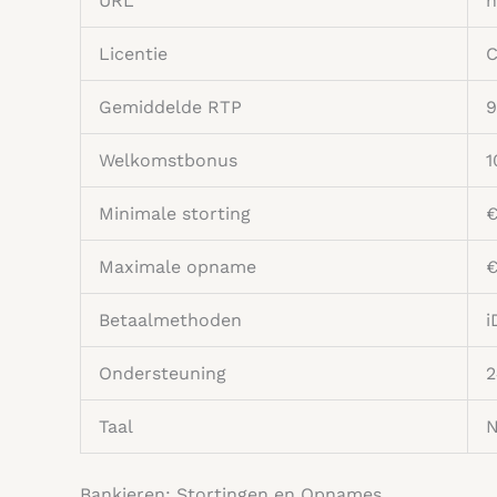
URL
h
Licentie
C
Gemiddelde RTP
9
Welkomstbonus
1
Minimale storting
€
Maximale opname
€
Betaalmethoden
i
Ondersteuning
2
Taal
N
Bankieren: Stortingen en Opnames