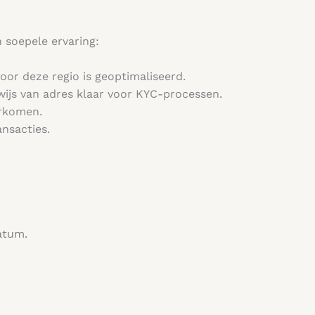
 soepele ervaring:
voor deze regio is geoptimaliseerd.
ewijs van adres klaar voor KYC-processen.
orkomen.
nsacties.
atum.