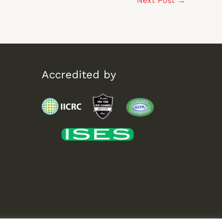
Next Post
→
Accredited by