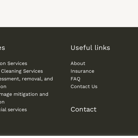
es
Useful links
on Services
About
 Cleaning Services
Insurance
essment, removal, and
FAQ
ion
Contact Us
mage mitigation and
on
Contact
al services