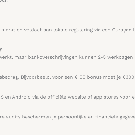
 markt en voldoet aan lokale regulering via een Curaçao l
?
rkt, maar bankoverschrijvingen kunnen 2-5 werkdagen du
usbedrag. Bijvoorbeeld, voor een €100 bonus moet je €300
S en Android via de officiële website of app stores voor 
iere audits beschermen je persoonlijke en financiële gegev
?