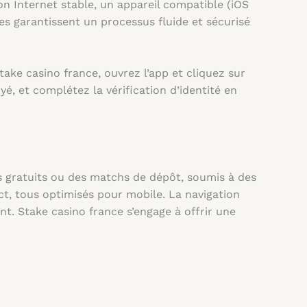
on Internet stable, un appareil compatible (iOS
es garantissent un processus fluide et sécurisé
take casino france, ouvrez l’app et cliquez sur
yé, et complétez la vérification d’identité en
 gratuits ou des matchs de dépôt, soumis à des
ect, tous optimisés pour mobile. La navigation
ent. Stake casino france s’engage à offrir une