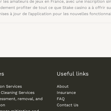
r les amateurs de jeux en France, avec une inscription sim
idement profiter de tout ce que Stake casino a à offrir s
ses à jour de l’application pour les nouvelles fonctionnal
es
Useful links
on Services
About
 Cleaning Services
Insurance
essment, removal, and
FAQ
ion
Contact Us