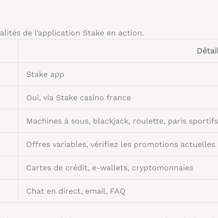
ités de l’application Stake en action.
Détai
Stake app
Oui, via Stake casino france
Machines à sous, blackjack, roulette, paris sportifs
Offres variables, vérifiez les promotions actuelles
Cartes de crédit, e-wallets, cryptomonnaies
Chat en direct, email, FAQ