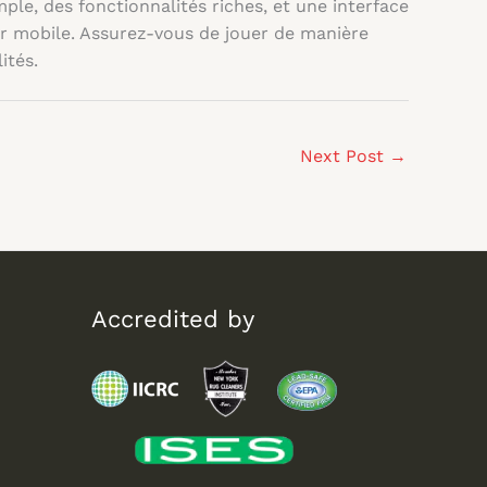
ple, des fonctionnalités riches, et une interface
ur mobile. Assurez-vous de jouer de manière
ités.
Next Post
→
Accredited by