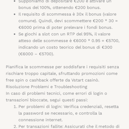
Supponiamo di depositare €200 e attivare un
bonus del 100%, ottenendo €200 bonus.
Il requisito di scommessa è 30x il bonus (valore
comune). Quindi, devi scommettere €200 * 30 =
€6000 prima di poter prelevare i fondi bonus.
Se giochi a slot con un RTP del 95%, il valore
atteso delle scommesse è €6000 * 0.95 = €5700,
indicando un costo teorico del bonus di €300
(€6000 – €5700).
Pianifica le scommesse per soddisfare i requisiti senza
rischiare troppo capitale, sfruttando promozioni come
free spin o cashback offerte da Vstart casinò.
Risoluzione Problemi e Troubleshooting
In caso di problemi tecnici, come errori di login o
transazioni bloccate, segui questi passi:
Per problemi di login: Verifica credenziali, resetta
la password se necessario, e controlla la
connessione internet.
Per transazioni fallite: Assicurati che il metodo di