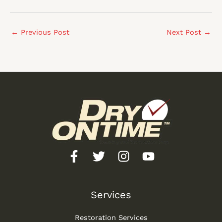
←
Previous Post
Next Post
→
Services
Restoration Services