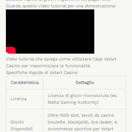
Guarda questo video tutorial per una dimostrazione:
Video tutorial che spiega come utilizzare l’app Vstart
Casino per massimizzare le funzionalità.
Specifiche Rapide di Vstart Casino
Caratteristica
Dettaglio
Licenza di gioco riconosciuta (es.
Licenza
Malta Gaming Authority)
Oltre 1000 slot, tavoli da casinò
Giochi
(roulette, blackjack), live dealer, e
Disponibili
scommesse sportive per Vstart