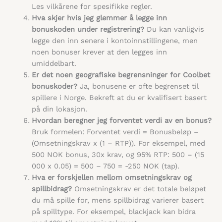
Les vilkårene for spesifikke regler.
Hva skjer hvis jeg glemmer å legge inn
bonuskoden under registrering?
Du kan vanligvis
legge den inn senere i kontoinnstillingene, men
noen bonuser krever at den legges inn
umiddelbart.
Er det noen geografiske begrensninger for Coolbet
bonuskoder?
Ja, bonusene er ofte begrenset til
spillere i Norge. Bekreft at du er kvalifisert basert
på din lokasjon.
Hvordan beregner jeg forventet verdi av en bonus?
Bruk formelen: Forventet verdi = Bonusbeløp –
(Omsetningskrav x (1 – RTP)). For eksempel, med
500 NOK bonus, 30x krav, og 95% RTP: 500 – (15
000 x 0.05) = 500 – 750 = -250 NOK (tap).
Hva er forskjellen mellom omsetningskrav og
spillbidrag?
Omsetningskrav er det totale beløpet
du må spille for, mens spillbidrag varierer basert
på spilltype. For eksempel, blackjack kan bidra