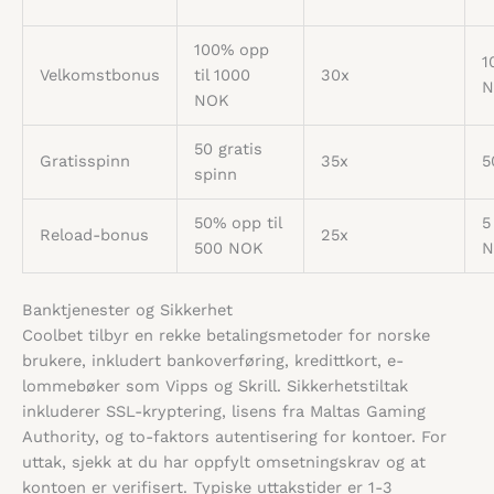
100% opp
1
Velkomstbonus
til 1000
30x
N
NOK
50 gratis
Gratisspinn
35x
5
spinn
50% opp til
5
Reload-bonus
25x
500 NOK
N
Banktjenester og Sikkerhet
Coolbet tilbyr en rekke betalingsmetoder for norske
brukere, inkludert bankoverføring, kredittkort, e-
lommebøker som Vipps og Skrill. Sikkerhetstiltak
inkluderer SSL-kryptering, lisens fra Maltas Gaming
Authority, og to-faktors autentisering for kontoer. For
uttak, sjekk at du har oppfylt omsetningskrav og at
kontoen er verifisert. Typiske uttakstider er 1-3