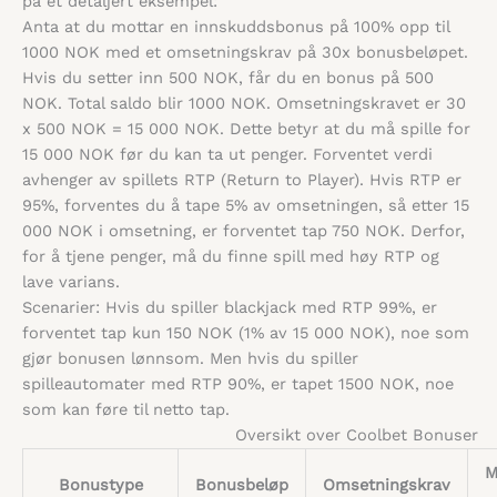
på et detaljert eksempel:
Anta at du mottar en innskuddsbonus på 100% opp til
1000 NOK med et omsetningskrav på 30x bonusbeløpet.
Hvis du setter inn 500 NOK, får du en bonus på 500
NOK. Total saldo blir 1000 NOK. Omsetningskravet er 30
x 500 NOK = 15 000 NOK. Dette betyr at du må spille for
15 000 NOK før du kan ta ut penger. Forventet verdi
avhenger av spillets RTP (Return to Player). Hvis RTP er
95%, forventes du å tape 5% av omsetningen, så etter 15
000 NOK i omsetning, er forventet tap 750 NOK. Derfor,
for å tjene penger, må du finne spill med høy RTP og
lave varians.
Scenarier: Hvis du spiller blackjack med RTP 99%, er
forventet tap kun 150 NOK (1% av 15 000 NOK), noe som
gjør bonusen lønnsom. Men hvis du spiller
spilleautomater med RTP 90%, er tapet 1500 NOK, noe
som kan føre til netto tap.
Oversikt over Coolbet Bonuser
M
Bonustype
Bonusbeløp
Omsetningskrav