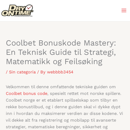
Skip
to
content
Coolbet Bonuskode Mastery:
En Teknisk Guide til Strategi,
Matematikk og Feilsøking
/
Sin categoría
/ By
webbbb3454
Velkommen til denne omfattende tekniske guiden om
Coolbet bonus code
, spesielt rettet mot norske spillere.
Coolbet norge er et etablert spillselskap som tilbyr en
rekke bonustilbud, og i denne guiden skal vi dykke dypt
inn i hvordan du maksimerer verdien av disse kodene. Vi
vil dekke alt fra registrering og mobilapp til avanserte
strategier, matematiske beregninger, sikkerhet og