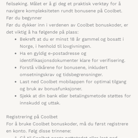
feilsøking. Målet er å gi deg et praktisk verktøy for å
navigere kompleksiteten rundt bonusene på Coolbet.
Før du begynner
Før du dykker inn i verdenen av Coolbet bonuskoder, er
det viktig å ha følgende på plass:
Bekreft at du er minst 18 år gammel og bosatt i
Norge, i henhold til lovgivningen.
Ha en gyldig e-postadresse og
identifikasjonsdokumenter klare for verifisering.
Forstå vilkårene for bonusene, inkludert
omsetningskrav og tidsbegrensninger.
Last ned Coolbet mobilappen for optimal tilgang
og bruk av bonusfunksjoner.
Sjekk at din bank eller betalingsmetode støttes for
innskudd og uttak.
Registrering på Coolbet
For å bruke Coolbet bonuskoder, må du først registrere
en konto. Følg disse trinnene: