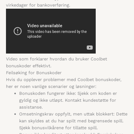
virkedager for bankoverføring.
Video som forklarer hvordan du bruker Coolbet
bonuskoder effektivt.
Feilsøking for Bonuskoder
Hvis du opplever problemer med Coolbet bonuskoder,
her er noen vanlige scenarier og løsninger:
Bonuskoden fungerer ikke: Sjekk om koden er
gyldig og ikke utløpt. Kontakt kundestøtte for
assistanse.
Omsetningskrav oppfylt, men uttak blokkert: Dette
kan skyldes at du har spilt med begrensede spill.
Sjekk bonusvilkårene for tillatte spill.