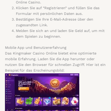
Online Casino.
Klicken Sie auf “Registrieren” und füllen Sie das
Formular mit persönlichen Daten aus.
Bestätigen Sie Ihre E-Mail-Adresse über den
zugesandten Link.
Melden Sie sich an und laden Sie Geld auf, um mit
dem Spielen zu beginnen.
Mobile App und Benutzererfahrung
Das Kingmaker Casino Online bietet eine optimierte
mobile Erfahrung. Laden Sie die App herunter oder
nutzen Sie den Browser für schnellen Zugriff. Hier ist ein
Beispiel für das Erscheinungsbild: