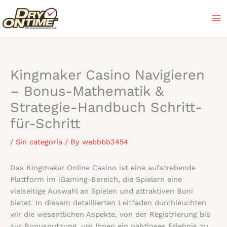
Skip
to
content
Kingmaker Casino Navigieren
– Bonus-Mathematik &
Strategie-Handbuch Schritt-
für-Schritt
/
Sin categoría
/ By
webbbb3454
Das Kingmaker Online Casino ist eine aufstrebende
Plattform im iGaming-Bereich, die Spielern eine
vielseitige Auswahl an Spielen und attraktiven Boni
bietet. In diesem detaillierten Leitfaden durchleuchten
wir die wesentlichen Aspekte, von der Registrierung bis
zur Bonusnutzung, um Ihnen ein nahtloses Erlebnis zu