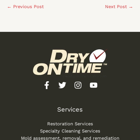
←
Previous Post
Next Post
→
Services
Restoration Services
Specialty Cleaning Services
Mold assessment, removal, and remediation