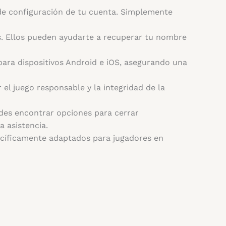
de configuración de tu cuenta. Simplemente
s. Ellos pueden ayudarte a recuperar tu nombre
para dispositivos Android e iOS, asegurando una
el juego responsable y la integridad de la
des encontrar opciones para cerrar
 asistencia.
cíficamente adaptados para jugadores en