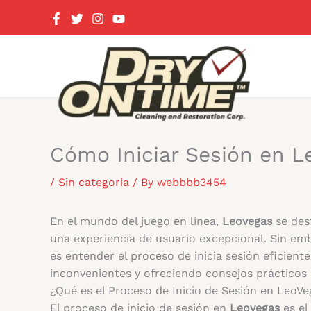
Skip
to
content
Cómo Iniciar Sesión en L
/
Sin categoría
/ By
webbbb3454
En el mundo del juego en línea,
Leovegas
se des
una experiencia de usuario excepcional. Sin emb
es entender el proceso de inicia sesión eficient
inconvenientes y ofreciendo consejos prácticos
¿Qué es el Proceso de Inicio de Sesión en LeoVe
El proceso de inicio de sesión en
Leovegas
es el