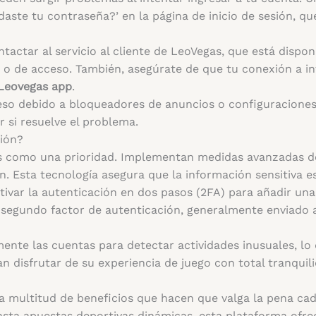
aste tu contraseña?’ en la página de inicio de sesión, qu
actar al servicio al cliente de LeoVegas, que está dispon
 o de acceso. También, asegúrate de que tu conexión a in
Leovegas app
.
eso debido a bloqueadores de anuncios o configuraciones 
 si resuelve el problema.
sión?
os como una prioridad. Implementan medidas avanzadas de
ón. Esta tecnología asegura que la información sensitiva 
var la autenticación en dos pasos (2FA) para añadir una 
segundo factor de autenticación, generalmente enviado a 
nte las cuentas para detectar actividades inusuales, lo 
n disfrutar de su experiencia de juego con total tranquili
na multitud de beneficios que hacen que valga la pena ca
sta apuestas deportivas dinámicas, esta plataforma ofrec