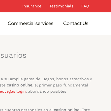
Insurance
Testimonials
FAQ
Commercial services
Contact Us
suarios
a su amplia gama de juegos, bonos atractivos y
este
casino online
, el primer paso fundamental
eovegas login
, abordando posibles
us cuentas personales en el
casino online
. Este