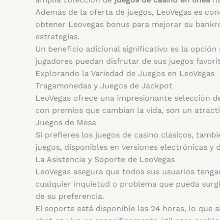
Además de la oferta de juegos, LeoVegas es co
obtener Leovegas bonus para mejorar su bankrol
estrategias.
Un beneficio adicional significativo es la opció
jugadores puedan disfrutar de sus juegos favor
Explorando la Variedad de Juegos en LeoVegas
Tragamonedas y Juegos de Jackpot
LeoVegas ofrece una impresionante selección de
con premios que cambian la vida, son un atracti
Juegos de Mesa
Si prefieres los juegos de casino clásicos, tam
juegos, disponibles en versiones electrónicas y 
La Asistencia y Soporte de LeoVegas
LeoVegas asegura que todos sus usuarios tengan
cualquier inquietud o problema que pueda surgir
de su preferencia.
El soporte está disponible las 24 horas, lo que