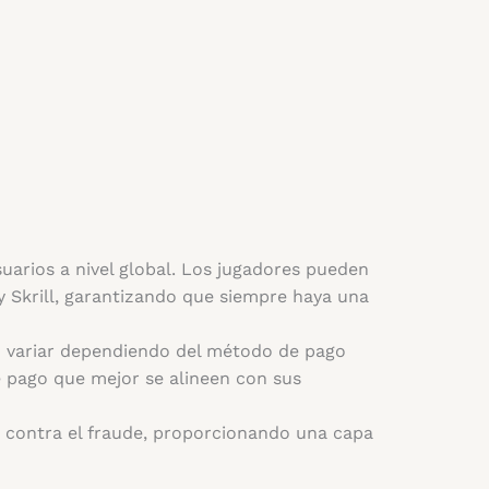
uarios a nivel global. Los jugadores pueden
y Skrill, garantizando que siempre haya una
n variar dependiendo del método de pago
 pago que mejor se alineen con sus
s contra el fraude, proporcionando una capa