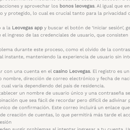
nsacciones y aprovechar los
bonos leovegas
. Al igual que 
y protegido, lo cual es crucial tanto para la privacidad 
o a la
Leovegas app
y buscar el botón de ‘Iniciar sesión’,
e el ingreso de las credenciales de usuario, que consisten
blema durante este proceso, como el olvido de la contra
l instante, manteniendo la experiencia de usuario sin inte
ar con una cuenta en el
casino Leovegas
. El registro es u
 nombre, dirección de correo electrónico y fecha de nac
o cual varía dependiendo del país de residencia.
stablecer un nombre de usuario único y una contraseña se
nación que sea fácil de recordar pero difícil de adivinar 
ónico de confirmación. Este correo incluirá un enlace que 
de creación de cuentas, lo que permitirá más tarde el ac
esión
pueden surgir problemas al intentar ingresar a tu cuenta.