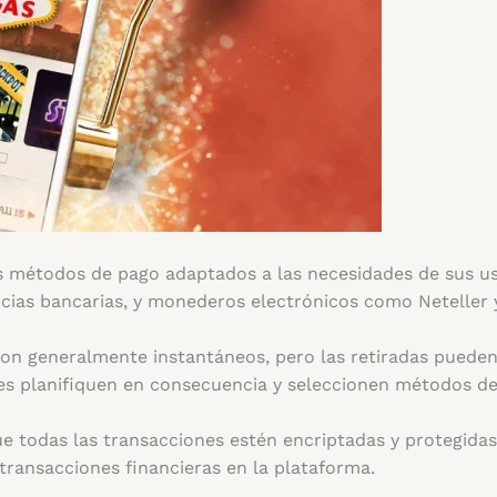
les métodos de pago adaptados a las necesidades de sus us
encias bancarias, y monederos electrónicos como Neteller 
on generalmente instantáneos, pero las retiradas puede
es planifiquen en consecuencia y seleccionen métodos de
ue todas las transacciones estén encriptadas y protegida
r transacciones financieras en la plataforma.