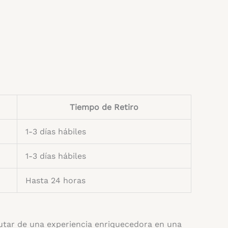
Tiempo de Retiro
1-3 días hábiles
1-3 días hábiles
Hasta 24 horas
rutar de una experiencia enriquecedora en una