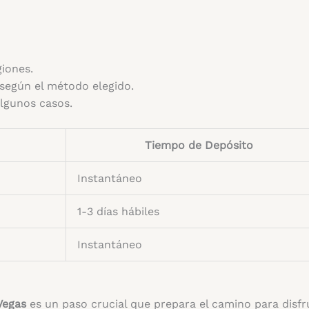
iones.
según el método elegido.
algunos casos.
Tiempo de Depósito
Instantáneo
1-3 días hábiles
Instantáneo
Vegas
es un paso crucial que prepara el camino para disf