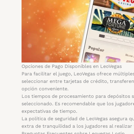
Opciones de Pago Disponibles en LeoVegas
Para facilitar el juego, LeoVegas ofrece múltip
seleccionar entre tarjetas de crédito, transfer
opción conveniente.
Los tiempos de procesamiento para depósitos s
seleccionado. Es recomendable que los jugador
expectativas de tiempo.
La política de seguridad de LeoVegas asegura q
extra de tranquilidad a los jugadores al realiza
Preguntas Frecuentes sobre Leovegas Login