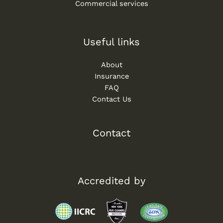
Commercial services
Useful links
About
Insurance
FAQ
Contact Us
Contact
Accredited by