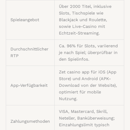
Über 2000 Titel, inklusive
Slots, Tischspiele wie
Spieleangebot
Blackjack und Roulette,
sowie Live-Casino mit
Echtzeit-Streaming.
Ca. 96% für Slots, variierend
Durchschnittlicher
je nach Spiel; überprüfbar in
RTP
den Spielinfos.
Zet casino app für iOS (App
Store) und Android (APK-
App-Verfügbarkeit
Download von der Website),
optimiert für mobile
Nutzung.
VISA, Mastercard, Skrill,
Neteller, Banküberweisung;
Zahlungsmethoden
Einzahlungslimit typisch