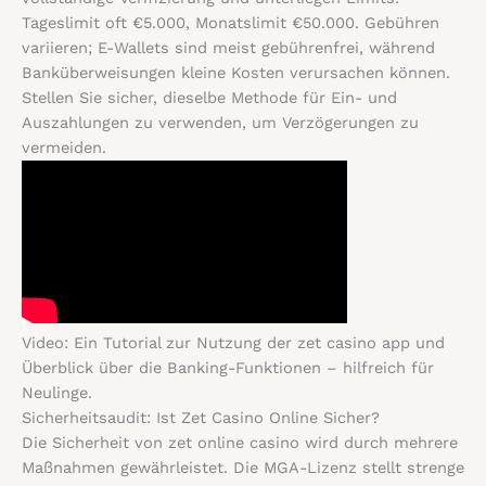
Tageslimit oft €5.000, Monatslimit €50.000. Gebühren
variieren; E-Wallets sind meist gebührenfrei, während
Banküberweisungen kleine Kosten verursachen können.
Stellen Sie sicher, dieselbe Methode für Ein- und
Auszahlungen zu verwenden, um Verzögerungen zu
vermeiden.
Video: Ein Tutorial zur Nutzung der zet casino app und
Überblick über die Banking-Funktionen – hilfreich für
Neulinge.
Sicherheitsaudit: Ist Zet Casino Online Sicher?
Die Sicherheit von zet online casino wird durch mehrere
Maßnahmen gewährleistet. Die MGA-Lizenz stellt strenge