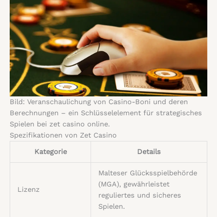
Bild: Veranschaulichung von Casino-Boni und deren
Berechnungen – ein Schlüsselelement für strategisches
Spielen bei zet casino online.
Spezifikationen von Zet Casino
Kategorie
Details
Malteser Glücksspielbehörde
(MGA), gewährleistet
Lizenz
reguliertes und sicheres
Spielen.