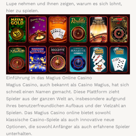
Lupe nehmen und Ihnen zeigen, warum es sich lohnt,
hier zu spielen.
Einführung in das Magius Online Casino
Magius Casino, auch bekannt als Casino Magius, hat sich
schnell einen Namen gemacht. Diese Plattform zieht
Spieler aus der ganzen Welt an, insbesondere aufgrund
ihres benutzerfreundlichen Aufbaus und der Vielzahl an
Spielen. Das Magius Casino online bietet sowohl
klassische Casino-Spiele als auch innovative neue
Optionen, die sowohl Anfänger als auch erfahrene Spieler
unterhalten.