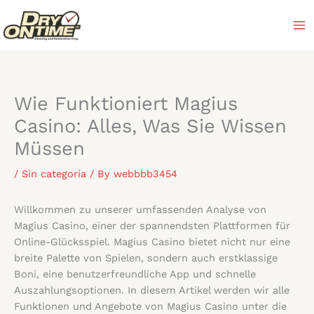
Skip
to
content
Wie Funktioniert Magius
Casino: Alles, Was Sie Wissen
Müssen
/
Sin categoría
/ By
webbbb3454
Willkommen zu unserer umfassenden Analyse von
Magius Casino, einer der spannendsten Plattformen für
Online-Glücksspiel. Magius Casino bietet nicht nur eine
breite Palette von Spielen, sondern auch erstklassige
Boni, eine benutzerfreundliche App und schnelle
Auszahlungsoptionen. In diesem Artikel werden wir alle
Funktionen und Angebote von Magius Casino unter die