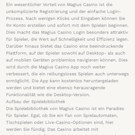
Ein wesentlicher Vorteil von Magius Casino ist die
unkomplizierte Registrierung und der einfache Login-
Prozess. Nach wenigen Klicks und Eingaben können Sie
Ihr Konto erstellen und sofort mit dem Spielen beginnen.
Dies macht das Magius Casino Login besonders attraktiv
für Spieler, die Wert auf Schnelligkeit und Effizienz legen.
Darüber hinaus bietet das Casino eine beeindruckende
Plattform, auf der Spieler sowohl auf Desktop- als auch
auf mobilen Geräten problemlos navigieren können. Dies
wird durch die Magius Casino App noch weiter
verbessert, die ein reibungsloses Spielen auch unterwegs
ermöglicht. Die App kann kostenlos heruntergeladen
werden und bietet eine ebenso herausragende
Funktionalität wie die Desktop-Version.
Aufbau der Spielebibliothek
Die Spielebibliothek von Magius Casino ist ein Paradies
für Spieler. Egal, ob Sie ein Fan von Spielautomaten,
Tischspielen oder Live-Casino-Optionen sind, hier
werden Sie fündig. Das Casino arbeitet mit