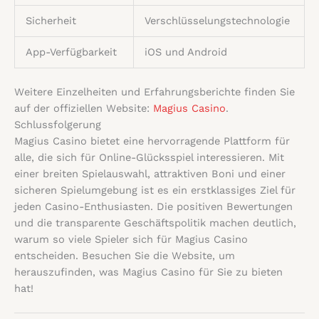
Sicherheit
Verschlüsselungstechnologie
App-Verfügbarkeit
iOS und Android
Weitere Einzelheiten und Erfahrungsberichte finden Sie
auf der offiziellen Website:
Magius Casino
.
Schlussfolgerung
Magius Casino bietet eine hervorragende Plattform für
alle, die sich für Online-Glücksspiel interessieren. Mit
einer breiten Spielauswahl, attraktiven Boni und einer
sicheren Spielumgebung ist es ein erstklassiges Ziel für
jeden Casino-Enthusiasten. Die positiven Bewertungen
und die transparente Geschäftspolitik machen deutlich,
warum so viele Spieler sich für Magius Casino
entscheiden. Besuchen Sie die Website, um
herauszufinden, was Magius Casino für Sie zu bieten
hat!