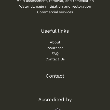
Mold assessment, removal, and remediation
Water damage mitigation and restoration
Commercial services
Useful links
About
Insurance
FAQ
Contact Us
Contact
Accredited by