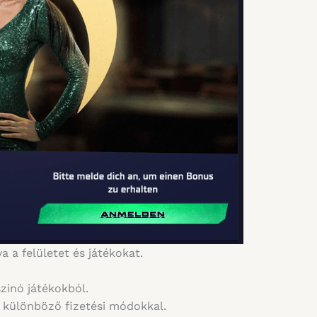
a a felületet és játékokat.
zinó játékokból.
k különböző fizetési módokkal.