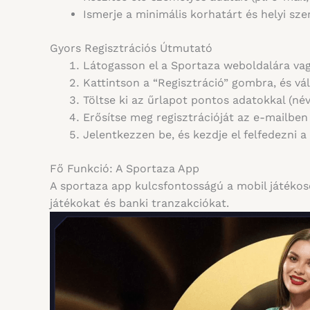
Ismerje a minimális korhatárt és helyi sz
Gyors Regisztrációs Útmutató
Látogasson el a Sportaza weboldalára vagy
Kattintson a “Regisztráció” gombra, és vál
Töltse ki az űrlapot pontos adatokkal (név,
Erősítse meg regisztrációját az e-mailben 
Jelentkezzen be, és kezdje el felfedezni a
Fő Funkció: A Sportaza App
A sportaza app kulcsfontosságú a mobil játékosok
játékokat és banki tranzakciókat.