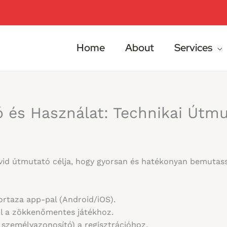
Home
About
Services
ó és Használat: Technikai Útmu
vid útmutató célja, hogy gyorsan és hatékonyan bemutass
ortaza app-pal (Android/iOS).
ól a zökkenőmentes játékhoz.
, személyazonosító) a regisztrációhoz.