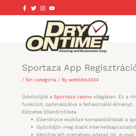
Skip
to
content
Sportaza App Regisztráci
/
Sin categoría
/ By
webbbb3454
Üdvözöljük a
Sportaza casino
világában. Ez a rö
funkcióit, optimalizálva a felhasználói élményt.
Előzetes Ellenőrzőlista
Ellenőrizze eszköze kompatibilitását a sp
Győződjön meg stabil internetkapcsolatr
Készítse elő személyes adatait (pl. e-mail