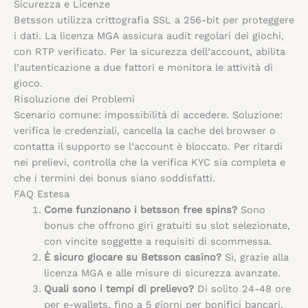
Sicurezza e Licenze
Betsson utilizza crittografia SSL a 256-bit per proteggere
i dati. La licenza MGA assicura audit regolari dei giochi,
con RTP verificato. Per la sicurezza dell’account, abilita
l’autenticazione a due fattori e monitora le attività di
gioco.
Risoluzione dei Problemi
Scenario comune: impossibilità di accedere. Soluzione:
verifica le credenziali, cancella la cache del browser o
contatta il supporto se l’account è bloccato. Per ritardi
nei prelievi, controlla che la verifica KYC sia completa e
che i termini dei bonus siano soddisfatti.
FAQ Estesa
Come funzionano i betsson free spins?
Sono
bonus che offrono giri gratuiti su slot selezionate,
con vincite soggette a requisiti di scommessa.
È sicuro giocare su Betsson casino?
Sì, grazie alla
licenza MGA e alle misure di sicurezza avanzate.
Quali sono i tempi di prelievo?
Di solito 24-48 ore
per e-wallets, fino a 5 giorni per bonifici bancari.