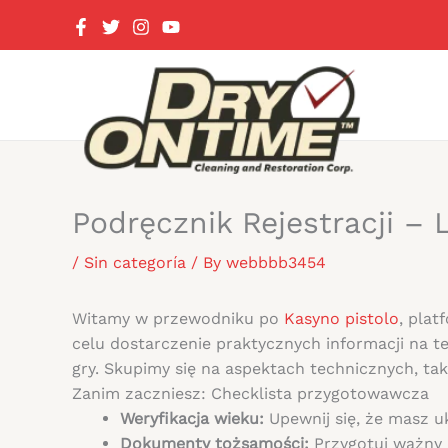
Skip
to
content
Podręcznik Rejestracji – 
/
Sin categoría
/ By
webbbb3454
Witamy w przewodniku po
Kasyno pistolo
, plat
celu dostarczenie praktycznych informacji na 
gry. Skupimy się na aspektach technicznych, tak
Zanim zaczniesz: Checklista przygotowawcza
Weryfikacja wieku:
Upewnij się, że masz u
Dokumenty tożsamości:
Przygotuj ważny 