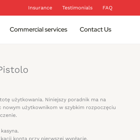
Insurance
Testimonials
FAQ
Commercial services
Contact Us
Pistolo
stotę użytkowania. Niniejszy poradnik ma na
omóc nowym użytkownikom w szybkim rozpoczęciu
czenie.
 kasyna.
acji konta przy pierwszej wypłacie.