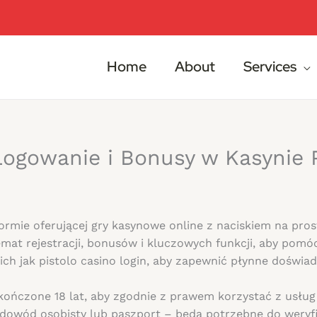
Home
About
Services
Logowanie i Bonusy w Kasynie 
formie oferującej gry kasynowe online z naciskiem na pro
temat rejestracji, bonusów i kluczowych funkcji, aby p
ich jak pistolo casino login, aby zapewnić płynne doświad
kończone 18 lat, aby zgodnie z prawem korzystać z usług
dowód osobisty lub paszport – będą potrzebne do weryfik