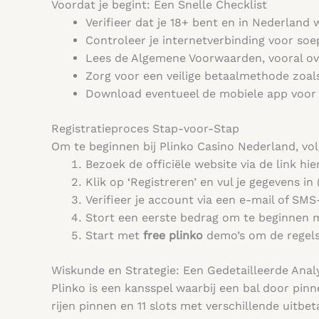
Voordat je begint: Een Snelle Checklist
Verifieer dat je 18+ bent en in Nederland 
Controleer je internetverbinding voor soe
Lees de Algemene Voorwaarden, vooral ov
Zorg voor een veilige betaalmethode zoals
Download eventueel de mobiele app voor 
Registratieproces Stap-voor-Stap
Om te beginnen bij Plinko Casino Nederland, vo
Bezoek de officiële website via de link hi
Klik op ‘Registreren’ en vul je gegevens i
Verifieer je account via een e-mail of SMS
Stort een eerste bedrag om te beginnen 
Start met
free plinko
demo’s om de regels 
Wiskunde en Strategie: Een Gedetailleerde Anal
Plinko is een kansspel waarbij een bal door pinn
rijen pinnen en 11 slots met verschillende uitbet