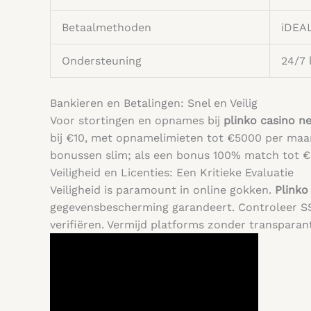
Betaalmethoden
iDEAL
Ondersteuning
24/7 
Bankieren en Betalingen: Snel en Veilig
Voor stortingen en opnames bij
plinko casino n
bij €10, met opnamelimieten tot €5000 per maand
bonussen slim; als een bonus 100% match tot €2
Veiligheid en Licenties: Een Kritieke Evaluatie
Veiligheid is paramount in online gokken.
Plinko
gegevensbescherming garandeert. Controleer SSL
verifiëren. Vermijd platforms zonder transpara