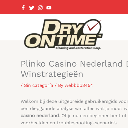
Skip
to
content
Plinko Casino Nederland 
Winstrategieën
/
Sin categoría
/ By
webbbb3454
Welkom bij deze uitgebreide gebruikersgids voo
een diepgaande analyse van alles wat je moet w
casino nederland
. Of je nu een beginner bent of
voorbeelden en troubleshooting-scenario’s.