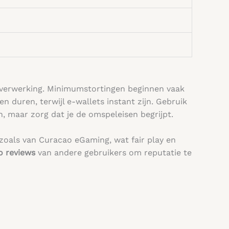
e verwerking. Minimumstortingen beginnen vaak
 duren, terwijl e-wallets instant zijn. Gebruik
 maar zorg dat je de omspeleisen begrijpt.
zoals van Curacao eGaming, wat fair play en
o reviews
van andere gebruikers om reputatie te