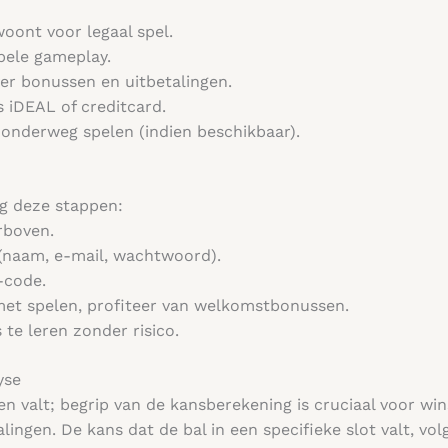
woont voor legaal spel.
pele gameplay.
er bonussen en uitbetalingen.
 iDEAL of creditcard.
onderweg spelen (indien beschikbaar).
lg deze stappen:
erboven.
n (naam, e-mail, wachtwoord).
-code.
met spelen, profiteer van welkomstbonussen.
te leren zonder risico.
yse
en valt; begrip van de kansberekening is cruciaal voor win
alingen. De kans dat de bal in een specifieke slot valt, vol