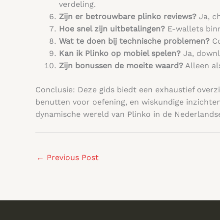
verdeling.
Zijn er betrouwbare plinko reviews?
Ja, ch
Hoe snel zijn uitbetalingen?
E-wallets binn
Wat te doen bij technische problemen?
Co
Kan ik Plinko op mobiel spelen?
Ja, downlo
Zijn bonussen de moeite waard?
Alleen al
Conclusie: Deze gids biedt een exhaustief over
benutten voor oefening, en wiskundige inzichten 
dynamische wereld van Plinko in de Nederlands
←
Previous Post