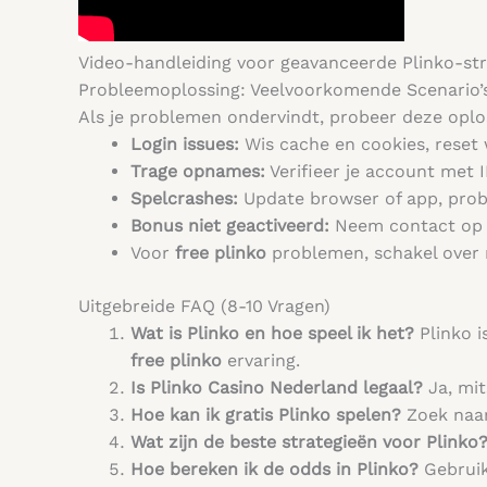
Video-handleiding voor geavanceerde Plinko-stra
Probleemoplossing: Veelvoorkomende Scenario’
Als je problemen ondervindt, probeer deze oplo
Login issues:
Wis cache en cookies, reset
Trage opnames:
Verifieer je account met 
Spelcrashes:
Update browser of app, prob
Bonus niet geactiveerd:
Neem contact op 
Voor
free plinko
problemen, schakel over
Uitgebreide FAQ (8-10 Vragen)
Wat is Plinko en hoe speel ik het?
Plinko i
free plinko
ervaring.
Is Plinko Casino Nederland legaal?
Ja, mit
Hoe kan ik gratis Plinko spelen?
Zoek naa
Wat zijn de beste strategieën voor Plinko
Hoe bereken ik de odds in Plinko?
Gebruik 