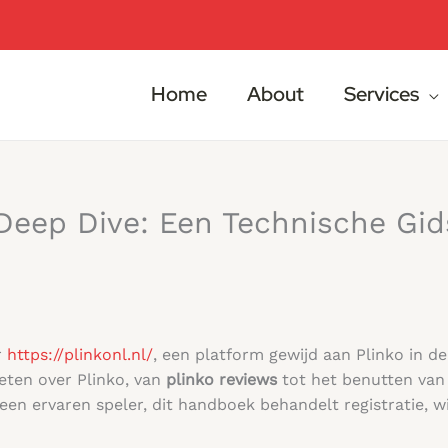
Home
About
Services
Deep Dive: Een Technische Gid
r
https://plinkonl.nl/
, een platform gewijd aan Plinko in d
eten over Plinko, van
plinko reviews
tot het benutten va
 een ervaren speler, dit handboek behandelt registratie, 