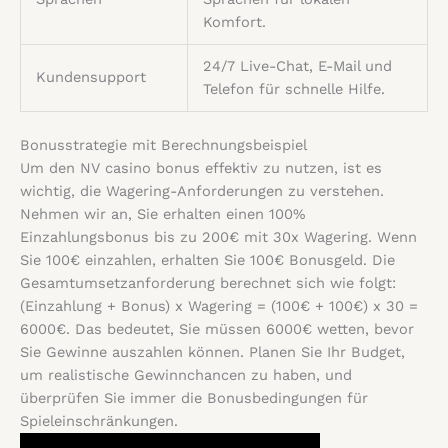
Komfort.
24/7 Live-Chat, E-Mail und
Kundensupport
Telefon für schnelle Hilfe.
Bonusstrategie mit Berechnungsbeispiel
Um den NV casino bonus effektiv zu nutzen, ist es
wichtig, die Wagering-Anforderungen zu verstehen.
Nehmen wir an, Sie erhalten einen 100%
Einzahlungsbonus bis zu 200€ mit 30x Wagering. Wenn
Sie 100€ einzahlen, erhalten Sie 100€ Bonusgeld. Die
Gesamtumsetzanforderung berechnet sich wie folgt:
(Einzahlung + Bonus) x Wagering = (100€ + 100€) x 30 =
6000€. Das bedeutet, Sie müssen 6000€ wetten, bevor
Sie Gewinne auszahlen können. Planen Sie Ihr Budget,
um realistische Gewinnchancen zu haben, und
überprüfen Sie immer die Bonusbedingungen für
Spieleinschränkungen.