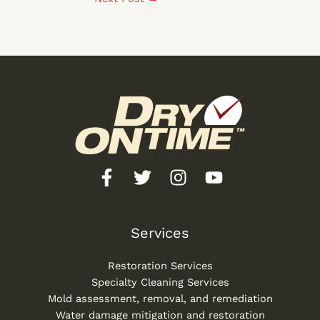
Services
Restoration Services
Specialty Cleaning Services
Mold assessment, removal, and remediation
Water damage mitigation and restoration