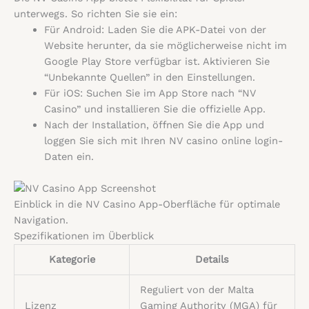
unterwegs. So richten Sie sie ein:
Für Android: Laden Sie die APK-Datei von der
Website herunter, da sie möglicherweise nicht im
Google Play Store verfügbar ist. Aktivieren Sie
“Unbekannte Quellen” in den Einstellungen.
Für iOS: Suchen Sie im App Store nach “NV
Casino” und installieren Sie die offizielle App.
Nach der Installation, öffnen Sie die App und
loggen Sie sich mit Ihren NV casino online login-
Daten ein.
Einblick in die NV Casino App-Oberfläche für optimale
Navigation.
Spezifikationen im Überblick
Kategorie
Details
Reguliert von der Malta
Lizenz
Gaming Authority (MGA) für