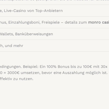
le, Live-Casino von Top-Anbietern
s, Einzahlungsboni, Freispiele – details zum
monro cas
-Wallets, Banküberweisungen
ch, und mehr
dingungen. Beispiel: Ein 100% Bonus bis zu 100€ mit 30
 = 3000€ umsetzen, bevor eine Auszahlung möglich ist. Ka
fektiv zu nutzen.