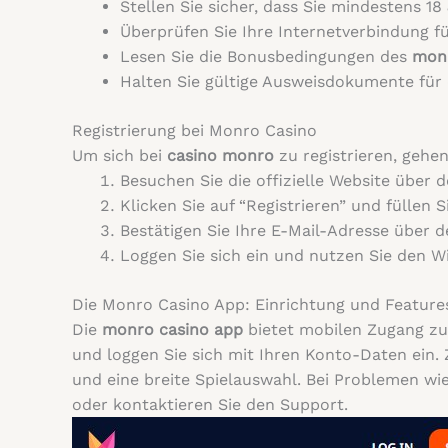
Stellen Sie sicher, dass Sie mindestens 18 
Überprüfen Sie Ihre Internetverbindung f
Lesen Sie die Bonusbedingungen des
monr
Halten Sie gültige Ausweisdokumente für di
Registrierung bei Monro Casino
Um sich bei
casino monro
zu registrieren, gehen
Besuchen Sie die offizielle Website über d
Klicken Sie auf “Registrieren” und füllen
Bestätigen Sie Ihre E-Mail-Adresse über 
Loggen Sie sich ein und nutzen Sie den 
Die Monro Casino App: Einrichtung und Feature
Die
monro casino app
bietet mobilen Zugang zu S
und loggen Sie sich mit Ihren Konto-Daten ein.
und eine breite Spielauswahl. Bei Problemen wie
oder kontaktieren Sie den Support.