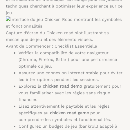
techniques cherchant à optimiser leur expérience sur ce
jeu.
Capture d’écran du Chicken road slot illustrant sa
mécanique de jeu et ses éléments visuels.
Avant de Commencer : Checklist Essentielle
Vérifiez la compatibilité de votre navigateur
(Chrome, Firefox, Safari) pour une performance
optimale du jeu.
Assurez une connexion Internet stable pour éviter
les interruptions pendant les sessions.
Explorez la
chicken road demo
gratuitement pour
vous familiariser avec les règles sans risque
financier.
Lisez attentivement le paytable et les règles
spécifiques au
chicken road game
pour
comprendre les symboles et fonctionnalités.
Configurez un budget de jeu (bankroll) adapté à