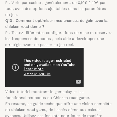
R : Varie par casino ; généralement, de 0,10€ à 10€ par
tour, avec des options ajustables dans les paramètres
du jeu.
Q10 : Comment optimiser mes chances de gain avec la
chicken road demo ?
R : Testez différentes configurations de mise et observez
les fréquences de bonus ; cela aide à développer une
stratégie avant de passer au jeu réel.
Vidéo tutoriel montrant le gameplay et les
fonctionnalités bonus du Chicken road game.
En résumé, ce guide technique offre une vision complète
du
chicken road game
, de l’accès démo aux calculs
avancés. Utilisez ces insights pour jouer de manière