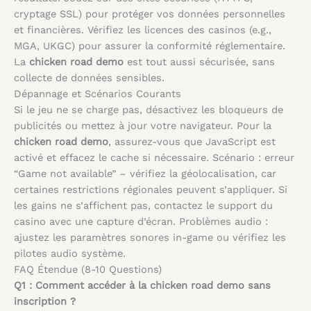
cryptage SSL) pour protéger vos données personnelles
et financières. Vérifiez les licences des casinos (e.g.,
MGA, UKGC) pour assurer la conformité réglementaire.
La
chicken road demo
est tout aussi sécurisée, sans
collecte de données sensibles.
Dépannage et Scénarios Courants
Si le jeu ne se charge pas, désactivez les bloqueurs de
publicités ou mettez à jour votre navigateur. Pour la
chicken road demo
, assurez-vous que JavaScript est
activé et effacez le cache si nécessaire. Scénario : erreur
“Game not available” – vérifiez la géolocalisation, car
certaines restrictions régionales peuvent s’appliquer. Si
les gains ne s’affichent pas, contactez le support du
casino avec une capture d’écran. Problèmes audio :
ajustez les paramètres sonores in-game ou vérifiez les
pilotes audio système.
FAQ Étendue (8-10 Questions)
Q1 : Comment accéder à la chicken road demo sans
inscription ?