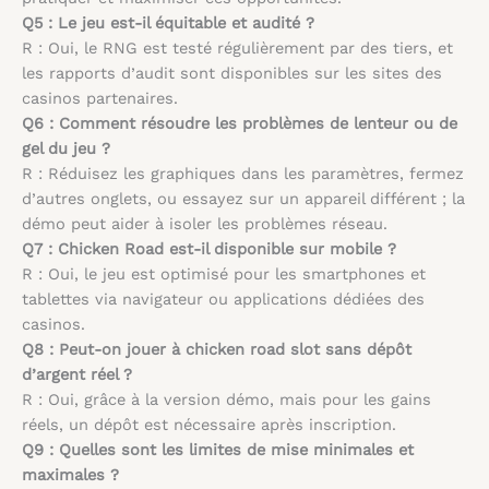
Q5 : Le jeu est-il équitable et audité ?
R : Oui, le RNG est testé régulièrement par des tiers, et
les rapports d’audit sont disponibles sur les sites des
casinos partenaires.
Q6 : Comment résoudre les problèmes de lenteur ou de
gel du jeu ?
R : Réduisez les graphiques dans les paramètres, fermez
d’autres onglets, ou essayez sur un appareil différent ; la
démo peut aider à isoler les problèmes réseau.
Q7 : Chicken Road est-il disponible sur mobile ?
R : Oui, le jeu est optimisé pour les smartphones et
tablettes via navigateur ou applications dédiées des
casinos.
Q8 : Peut-on jouer à chicken road slot sans dépôt
d’argent réel ?
R : Oui, grâce à la version démo, mais pour les gains
réels, un dépôt est nécessaire après inscription.
Q9 : Quelles sont les limites de mise minimales et
maximales ?