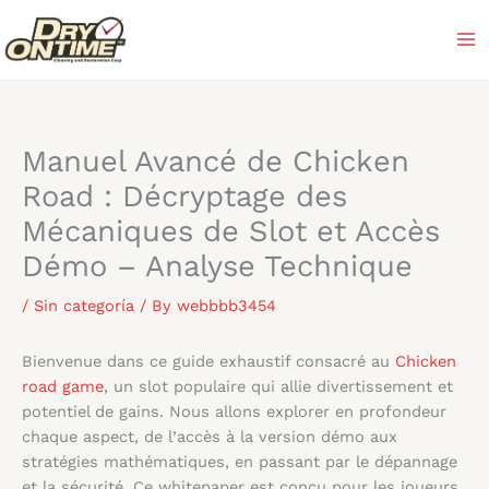
Skip
to
content
Manuel Avancé de Chicken
Road : Décryptage des
Mécaniques de Slot et Accès
Démo – Analyse Technique
/
Sin categoría
/ By
webbbb3454
Bienvenue dans ce guide exhaustif consacré au
Chicken
road game
, un slot populaire qui allie divertissement et
potentiel de gains. Nous allons explorer en profondeur
chaque aspect, de l’accès à la version démo aux
stratégies mathématiques, en passant par le dépannage
et la sécurité. Ce whitepaper est conçu pour les joueurs