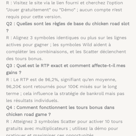
R : Visitez le site via le lien fourni et cherchez l’option
“Jouer gratuitement” ou “Démo” ; aucun compte n’est
requis pour cette version.
Q2 : Quelles sont les règles de base du chicken road slot
?
R : Alignez 3 symboles identiques ou plus sur les lignes
actives pour gagner ; les symboles Wild aident à
compléter les combinaisons, et les Scatter déclenchent
des tours bonus.
Q3 : Quel est le RTP exact et comment affecte-t-il mes
gains ?
R : Le RTP est de 96,2%, signifiant qu’en moyenne,
96,20€ sont retournés pour 100€ misés sur le long
terme ; cela influence la stratégie de bankroll mais pas
les résultats individuels.
Q4 : Comment fonctionnent les tours bonus dans
chicken road game ?
R : Atteignez 3 symboles Scatter pour activer 10 tours
gratuits avec multiplicateurs ; utilisez la démo pour
pratiquer et maximiser ces opportunités.