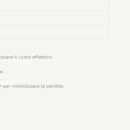
lare il costo effettivo:
e.
P per minimizzare le perdite.