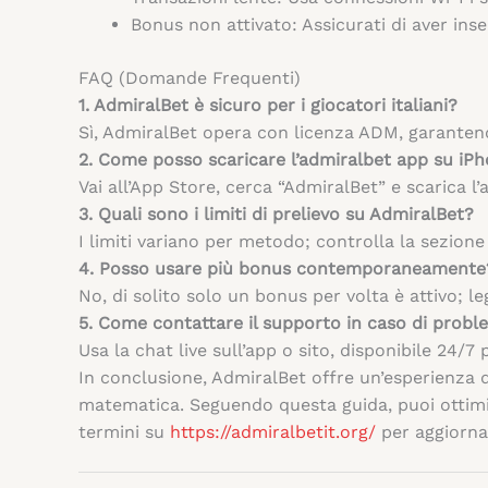
Bonus non attivato: Assicurati di aver ins
FAQ (Domande Frequenti)
1. AdmiralBet è sicuro per i giocatori italiani?
Sì, AdmiralBet opera con licenza ADM, garantend
2. Come posso scaricare l’admiralbet app su iP
Vai all’App Store, cerca “AdmiralBet” e scarica l’a
3. Quali sono i limiti di prelievo su AdmiralBet?
I limiti variano per metodo; controlla la sezione 
4. Posso usare più bonus contemporaneamente
No, di solito solo un bonus per volta è attivo; leg
5. Come contattare il supporto in caso di proble
Usa la chat live sull’app o sito, disponibile 24/
In conclusione, AdmiralBet offre un’esperienza d
matematica. Seguendo questa guida, puoi ottimiz
termini su
https://admiralbetit.org/
per aggiorna