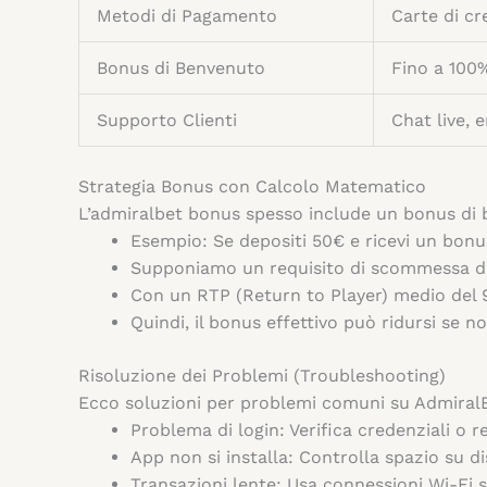
Metodi di Pagamento
Carte di cr
Bonus di Benvenuto
Fino a 100
Supporto Clienti
Chat live, 
Strategia Bonus con Calcolo Matematico
L’admiralbet bonus spesso include un bonus di b
Esempio: Se depositi 50€ e ricevi un bonus
Supponiamo un requisito di scommessa di
Con un RTP (Return to Player) medio del 9
Quindi, il bonus effettivo può ridursi se 
Risoluzione dei Problemi (Troubleshooting)
Ecco soluzioni per problemi comuni su Admiral
Problema di login: Verifica credenziali o 
App non si installa: Controlla spazio su di
Transazioni lente: Usa connessioni Wi-Fi st