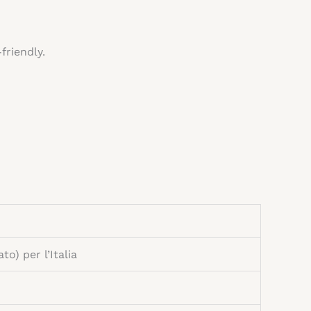
friendly.
) per l’Italia