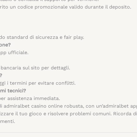
erito un codice promozionale valido durante il deposito.
o standard di sicurezza e fair play.
hone?
pp ufficiale.
bancaria sul sito per dettagli.
?
gi i termini per evitare conflitti.
mi tecnici?
7 per assistenza immediata.
i admiralbet casino online robusta, con un’admiralbet app 
zare il tuo gioco e risolvere problemi comuni. Ricorda di
menti.