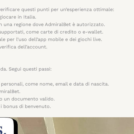
verificare questi punti per un’esperienza ottimale:
iocare in Italia.
in una regione dove AdmiralBet è autorizzato.
supportati, come carte di credito o e-wallet.
 per l’uso dell’app mobile e dei giochi live.
verifica dell’account.
da. Segui questi passi:
ti personali, come nome, email e data di nascita.
dmiralBet.
ndo un documento valido.
 i bonus di benvenuto.