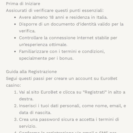
Prima di Iniziare
Assicurati di verificare questi punti essenziali:
Avere almeno 18 anni e residenza in Italia.
Disporre di un documento d’identità valido per la
verifica.
Controllare la connessione internet stabile per
un’esperienza ottimale.
Familiarizzare con i termini e condizioni,
specialmente per i bonus.
Guida alla Registrazione
Segui questi passi per creare un account su EuroBet
casino:
Vai al sito EuroBet e clicca su “Registrati” in alto a
destra.
Inserisci i tuoi dati personali, come nome, email, e
data di nascita.
Crea una password sicura e accetta i termini di
servizio.