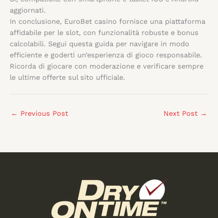
aggiornati.
In conclusione, EuroBet casino fornisce una piattaforma
affidabile per le slot, con funzionalità robuste e bonus
calcolabili. Segui questa guida per navigare in modo
efficiente e goderti un’esperienza di gioco responsabile.
Ricorda di giocare con moderazione e verificare sempre
le ultime offerte sul sito ufficiale.
←
Previous Post
Next Post
→