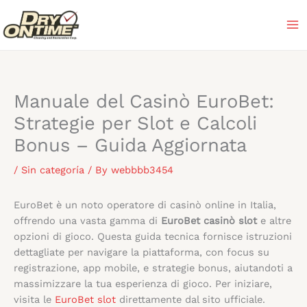
Skip
to
content
Manuale del Casinò EuroBet:
Strategie per Slot e Calcoli
Bonus – Guida Aggiornata
/
Sin categoría
/ By
webbbb3454
EuroBet è un noto operatore di casinò online in Italia,
offrendo una vasta gamma di
EuroBet casinò slot
e altre
opzioni di gioco. Questa guida tecnica fornisce istruzioni
dettagliate per navigare la piattaforma, con focus su
registrazione, app mobile, e strategie bonus, aiutandoti a
massimizzare la tua esperienza di gioco. Per iniziare,
visita le
EuroBet slot
direttamente dal sito ufficiale.