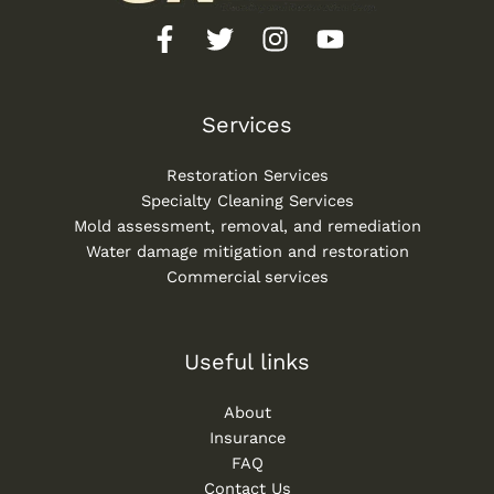
Services
Restoration Services
Specialty Cleaning Services
Mold assessment, removal, and remediation
Water damage mitigation and restoration
Commercial services
Useful links
About
Insurance
FAQ
Contact Us