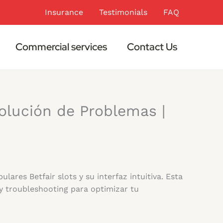
Insurance
Testimonials
FAQ
Commercial services
Contact Us
Solución de Problemas |
res Betfair slots y su interfaz intuitiva. Esta
s y troubleshooting para optimizar tu