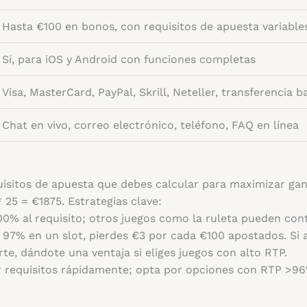
Hasta €100 en bonos, con requisitos de apuesta variable
Sí, para iOS y Android con funciones completas
Visa, MasterCard, PayPal, Skrill, Neteller, transferencia b
Chat en vivo, correo electrónico, teléfono, FAQ en línea
uisitos de apuesta que debes calcular para maximizar gan
 25 = €1875. Estrategias clave:
00% al requisito; otros juegos como la ruleta pueden cont
 97% en un slot, pierdes €3 por cada €100 apostados. Si 
e, dándote una ventaja si eliges juegos con alto RTP.
lir requisitos rápidamente; opta por opciones con RTP >96