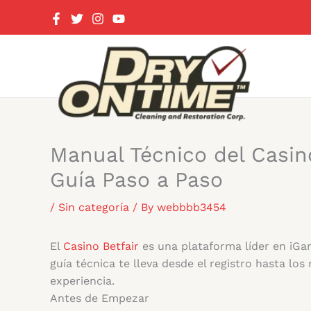
Skip
to
content
Manual Técnico del Casino
Guía Paso a Paso
/
Sin categoría
/ By
webbbb3454
El
Casino Betfair
es una plataforma líder en iGam
guía técnica te lleva desde el registro hasta los
experiencia.
Antes de Empezar