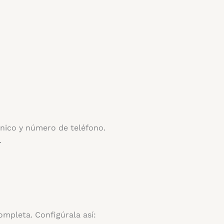
nico y número de teléfono.
.
ompleta. Configúrala así: