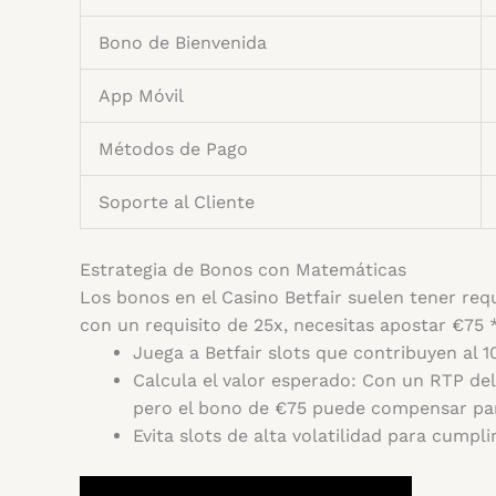
Bono de Bienvenida
App Móvil
Métodos de Pago
Soporte al Cliente
Estrategia de Bonos con Matemáticas
Los bonos en el Casino Betfair suelen tener req
con un requisito de 25x, necesitas apostar €75 *
Juega a Betfair slots que contribuyen al 1
Calcula el valor esperado: Con un RTP del
pero el bono de €75 puede compensar part
Evita slots de alta volatilidad para cump