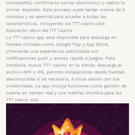
contraseña), confirma tu correo electrónico y realiza tu
primer depósito. Este proceso suele tardar menos de 5
minutos y es esencial para acceder a todas las
características, incluyendo los 777 casino slot.
Aplicación Móvil del 777 Casino
La 777 casino app está disponible para descarga en
tiendas oficiales como Google Play y App Store,
ofreciendo una experiencia optimizada con
notificaciones push y acceso rápido a juegos. Para
instalarla, busca ‘777 casino’ en tu tienda, descarga el
archivo APK o IPA, permite instalaciones desde fuentes
desconocidas si es necesario, e inicia sesión con tus
credenciales. La app incluye funciones como gestión de
cuenta en tiempo real y una interfaz intuitiva para los
777 casino slot.