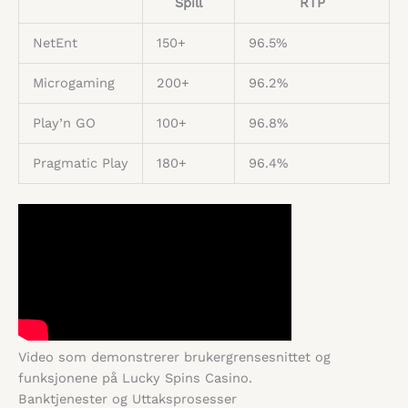
Spill
RTP
NetEnt
150+
96.5%
Microgaming
200+
96.2%
Play’n GO
100+
96.8%
Pragmatic Play
180+
96.4%
Video som demonstrerer brukergrensesnittet og
funksjonene på Lucky Spins Casino.
Banktjenester og Uttaksprosesser