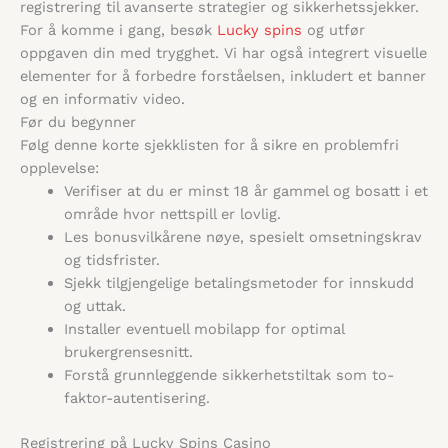
registrering til avanserte strategier og sikkerhetssjekker.
For å komme i gang, besøk
Lucky spins
og utfør
oppgaven din med trygghet. Vi har også integrert visuelle
elementer for å forbedre forståelsen, inkludert et banner
og en informativ video.
Før du begynner
Følg denne korte sjekklisten for å sikre en problemfri
opplevelse:
Verifiser at du er minst 18 år gammel og bosatt i et
område hvor nettspill er lovlig.
Les bonusvilkårene nøye, spesielt omsetningskrav
og tidsfrister.
Sjekk tilgjengelige betalingsmetoder for innskudd
og uttak.
Installer eventuell mobilapp for optimal
brukergrensesnitt.
Forstå grunnleggende sikkerhetstiltak som to-
faktor-autentisering.
Registrering på Lucky Spins Casino