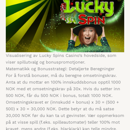
Visualisering av Lucky Spins Casino’s hovedside, som
viser spillutvalg og bonuspromotjoner.
Matematikk og Bonusstrategi: Detaljerte Beregninger
For å forstå bonuser, må du beregne omsetningskrav.
Anta at du mottar en 100% innskuddsbonus opptil 1000
NOK med et omsetningskrav på 30x. Hvis du setter inn
500 NOK, får du 500 NOK i bonus, totalt 1000 NOK.
Omsetningskravet er (innskudd + bonus) x 30 = (500 +
500) x 30 = 30,000 NOK. Dette betyr at du må satse
30,000 NOK før du kan ta ut gevinster. Vær oppmerksom
på at visse spill (f.eks. spilleautomater) teller 100% mot
kravet, mens andre (f.eks. blackjack) kan telle mindre.