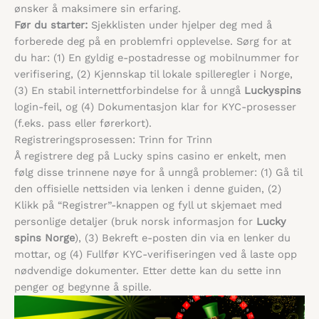
ønsker å maksimere sin erfaring.
Før du starter:
Sjekklisten under hjelper deg med å
forberede deg på en problemfri opplevelse. Sørg for at
du har: (1) En gyldig e-postadresse og mobilnummer for
verifisering, (2) Kjennskap til lokale spilleregler i Norge,
(3) En stabil internettforbindelse for å unngå
Luckyspins
login-feil, og (4) Dokumentasjon klar for KYC-prosesser
(f.eks. pass eller førerkort).
Registreringsprosessen: Trinn for Trinn
Å registrere deg på Lucky spins casino er enkelt, men
følg disse trinnene nøye for å unngå problemer: (1) Gå til
den offisielle nettsiden via lenken i denne guiden, (2)
Klikk på “Registrer”-knappen og fyll ut skjemaet med
personlige detaljer (bruk norsk informasjon for
Lucky
spins Norge
), (3) Bekreft e-posten din via en lenker du
mottar, og (4) Fullfør KYC-verifiseringen ved å laste opp
nødvendige dokumenter. Etter dette kan du sette inn
penger og begynne å spille.