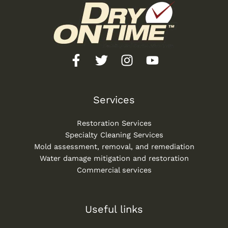
Services
Restoration Services
Specialty Cleaning Services
Mold assessment, removal, and remediation
Water damage mitigation and restoration
Commercial services
Useful links