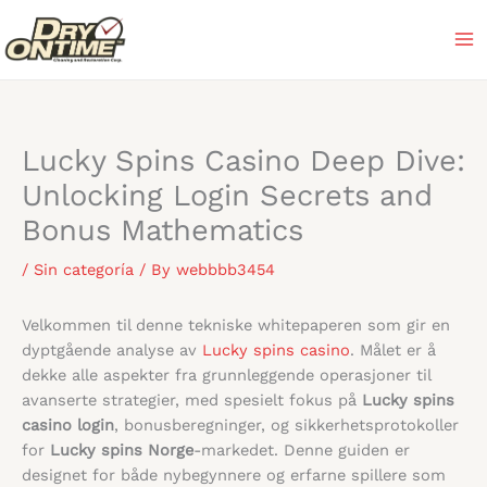
Skip
to
content
Lucky Spins Casino Deep Dive:
Unlocking Login Secrets and
Bonus Mathematics
/
Sin categoría
/ By
webbbb3454
Velkommen til denne tekniske whitepaperen som gir en
dyptgående analyse av
Lucky spins casino
. Målet er å
dekke alle aspekter fra grunnleggende operasjoner til
avanserte strategier, med spesielt fokus på
Lucky spins
casino login
, bonusberegninger, og sikkerhetsprotokoller
for
Lucky spins Norge
-markedet. Denne guiden er
designet for både nybegynnere og erfarne spillere som