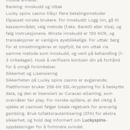
Banking: Innskudd og Uttak
Lucky spins casino tilbyr flere betalingsmetoder
tilpasset norske brukere. For innskudd: Logg inn, gå til
kasseområdet, velg metode (f.eks. BankID eller Visa), og
følg instruksjonene. Minste innskudd er 100 NOK, og
transaksjoner er vanligvis øyeblikkelige. For uttak: Sørg
for at omsetningskrav er oppfylt, be om uttak via
samme metode som innskudd, og vent på behandling (1-
3 virkedager). Husk å verifisere kontoen din på forhånd
for å unngå forsinkelser.
Sikkerhet og Lisensiering
Sikkerheten på Lucky spins casino er avgjørende.
Plattformen bruker 256-bit SSL-kryptering for å beskytte
data, og den er lisensiert av Curacao eGaming, som
overvåker fair play. For norske spillere, er det viktig å
sjekke at casinoet følger lokale regelverk for ansvarlig
gambling. Bruk tofaktorautentisering (2FA) for ekstra
sikkerhet, og hold deg informert om
Luckyspins
-
oppdateringer for å forhindre svindel.