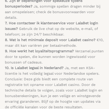
6. Zijn er beperkingen voor spelkeuze tijdens
bonusperiodes?
Ja, sommige spellen dragen minder bij
aan omspeleisen; check de bonusvoorwaarden voor
details.
7. Hoe contacteer ik klantenservice voor LalaBet login
issues?
Gebruik de live chat op de website, e-mail, of
telefoon; ze zijn 24/7 beschikbaar.
8. Wat is het minimale deposit voor LalaBet casino?
€10,
maar dit kan variëren per betaalmethode.
9. Hoe werkt het loyaliteitsprogramma?
Verzamel punten
door te spelen, die kunnen worden ingewisseld voor
bonussen of cadeaus.
10. Is LalaBet legaal in Nederland?
Ja, met een KSA-
licentie is het volledig legaal voor Nederlandse spelers.
Conclusie: Deze gids biedt een complete route van
registratie tot opname voor LalaBet casino. Door de
technische details te volgen, zoals voor LalaBet login en
bonusberekeningen, kun je een veilige en winstgevende
ervaring garanderen. Blijf op de hoogte van updates via
de officiële kanalen voor de beste resultaten.