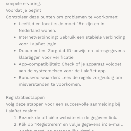
soepele ervaring.
Voordat je begint
Controleer deze punten om problemen te voorkomen:
Leeftijd en locatie: Je moet 18+ zijn en in
Nederland wonen.
Internetverbinding: Gebruik een stabiele verbinding
voor LalaBet login.
Documenten: Zorg dat ID-bewijs en adresgegevens
klaarliggen voor verificatie.
App-compatibiliteit: Check of je apparaat voldoet
aan de systeemeisen voor de LalaBet app.
Bonusvoorwaarden: Lees de regels zorgvuldig om
misverstanden te voorkomen.
Registratiestappen
Volg deze stappen voor een succesvolle aanmelding bij
LalaBet casino:
Bezoek de officiële website via de gegeven link.
Klik op “Registreren” en vul je gegevens in: e-mail,