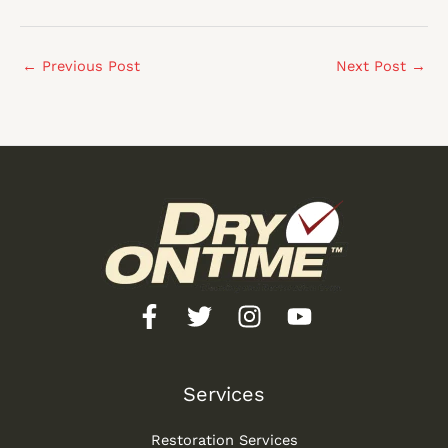
←
Previous Post
Next Post
→
Services
Restoration Services