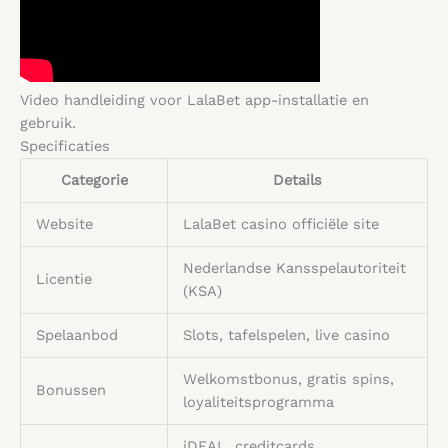
Video handleiding voor LalaBet app-installatie en
gebruik.
Specificaties
Categorie
Details
Website
LalaBet casino officiële site
Nederlandse Kansspelautoriteit
Licentie
(KSA)
Spelaanbod
Slots, tafelspelen, live casino
Welkomstbonus, gratis spins,
Bonussen
loyaliteitsprogramma
iDEAL, creditcards,