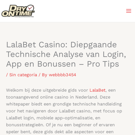
Skip
to
content
LalaBet Casino: Diepgaande
Technische Analyse van Login,
App en Bonussen – Pro Tips
/
Sin categoría
/ By
webbbb3454
Welkom bij deze uitgebreide gids voor
LalaBet
, een
toonaangevend online casino in Nederland. Deze
whitepaper biedt een grondige technische handleiding
voor het navigeren door LalaBet casino, met focus op
LalaBet login, mobiele app-optimalisatie, en
bonusstrategieën. Of je nu een beginner of ervaren
speler bent, deze gids dekt alle aspecten voor een