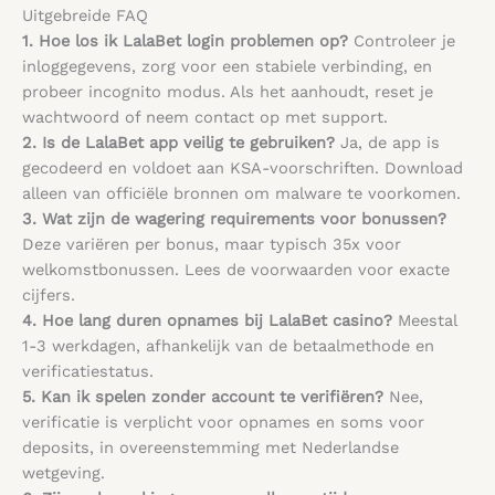
Uitgebreide FAQ
1. Hoe los ik LalaBet login problemen op?
Controleer je
inloggegevens, zorg voor een stabiele verbinding, en
probeer incognito modus. Als het aanhoudt, reset je
wachtwoord of neem contact op met support.
2. Is de LalaBet app veilig te gebruiken?
Ja, de app is
gecodeerd en voldoet aan KSA-voorschriften. Download
alleen van officiële bronnen om malware te voorkomen.
3. Wat zijn de wagering requirements voor bonussen?
Deze variëren per bonus, maar typisch 35x voor
welkomstbonussen. Lees de voorwaarden voor exacte
cijfers.
4. Hoe lang duren opnames bij LalaBet casino?
Meestal
1-3 werkdagen, afhankelijk van de betaalmethode en
verificatiestatus.
5. Kan ik spelen zonder account te verifiëren?
Nee,
verificatie is verplicht voor opnames en soms voor
deposits, in overeenstemming met Nederlandse
wetgeving.