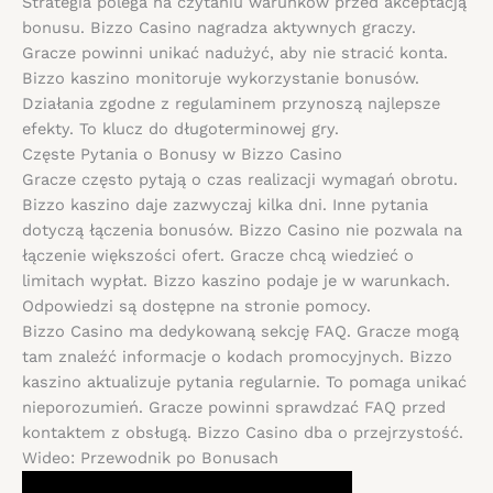
Strategia polega na czytaniu warunków przed akceptacją
bonusu. Bizzo Casino nagradza aktywnych graczy.
Gracze powinni unikać nadużyć, aby nie stracić konta.
Bizzo kaszino monitoruje wykorzystanie bonusów.
Działania zgodne z regulaminem przynoszą najlepsze
efekty. To klucz do długoterminowej gry.
Częste Pytania o Bonusy w Bizzo Casino
Gracze często pytają o czas realizacji wymagań obrotu.
Bizzo kaszino daje zazwyczaj kilka dni. Inne pytania
dotyczą łączenia bonusów. Bizzo Casino nie pozwala na
łączenie większości ofert. Gracze chcą wiedzieć o
limitach wypłat. Bizzo kaszino podaje je w warunkach.
Odpowiedzi są dostępne na stronie pomocy.
Bizzo Casino ma dedykowaną sekcję FAQ. Gracze mogą
tam znaleźć informacje o kodach promocyjnych. Bizzo
kaszino aktualizuje pytania regularnie. To pomaga unikać
nieporozumień. Gracze powinni sprawdzać FAQ przed
kontaktem z obsługą. Bizzo Casino dba o przejrzystość.
Wideo: Przewodnik po Bonusach