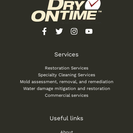
Services
Restoration Services
Specialty Cleaning Services
Mold assessment, removal, and remediation
Water damage mitigation and restoration
Commercial services
Useful links
About