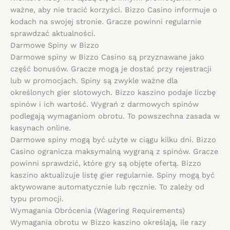
ważne, aby nie tracić korzyści. Bizzo Casino informuje o
kodach na swojej stronie. Gracze powinni regularnie
sprawdzać aktualności.
Darmowe Spiny w Bizzo
Darmowe spiny w Bizzo Casino są przyznawane jako
część bonusów. Gracze mogą je dostać przy rejestracji
lub w promocjach. Spiny są zwykle ważne dla
określonych gier slotowych. Bizzo kaszino podaje liczbę
spinów i ich wartość. Wygrań z darmowych spinów
podlegają wymaganiom obrotu. To powszechna zasada w
kasynach online.
Darmowe spiny mogą być użyte w ciągu kilku dni. Bizzo
Casino ogranicza maksymalną wygraną z spinów. Gracze
powinni sprawdzić, które gry są objęte ofertą. Bizzo
kaszino aktualizuje listę gier regularnie. Spiny mogą być
aktywowane automatycznie lub ręcznie. To zależy od
typu promocji.
Wymagania Obrócenia (Wagering Requirements)
Wymagania obrotu w Bizzo kaszino określają, ile razy