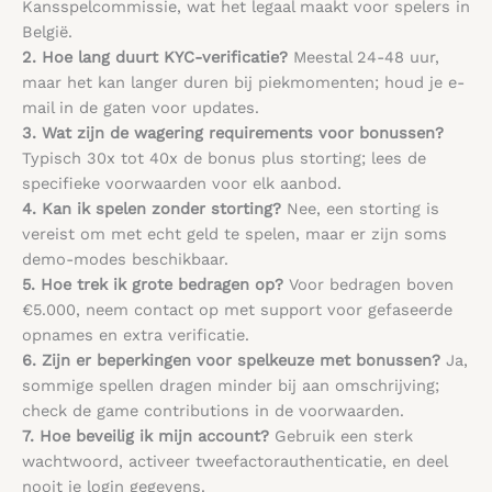
Kansspelcommissie, wat het legaal maakt voor spelers in
België.
2. Hoe lang duurt KYC-verificatie?
Meestal 24-48 uur,
maar het kan langer duren bij piekmomenten; houd je e-
mail in de gaten voor updates.
3. Wat zijn de wagering requirements voor bonussen?
Typisch 30x tot 40x de bonus plus storting; lees de
specifieke voorwaarden voor elk aanbod.
4. Kan ik spelen zonder storting?
Nee, een storting is
vereist om met echt geld te spelen, maar er zijn soms
demo-modes beschikbaar.
5. Hoe trek ik grote bedragen op?
Voor bedragen boven
€5.000, neem contact op met support voor gefaseerde
opnames en extra verificatie.
6. Zijn er beperkingen voor spelkeuze met bonussen?
Ja,
sommige spellen dragen minder bij aan omschrijving;
check de game contributions in de voorwaarden.
7. Hoe beveilig ik mijn account?
Gebruik een sterk
wachtwoord, activeer tweefactorauthenticatie, en deel
nooit je login gegevens.