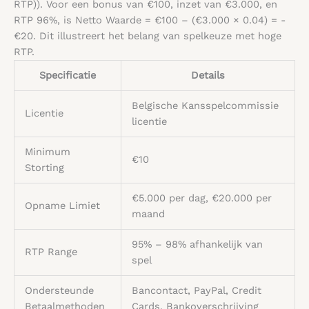
RTP)). Voor een bonus van €100, inzet van €3.000, en
RTP 96%, is Netto Waarde = €100 – (€3.000 × 0.04) = -
€20. Dit illustreert het belang van spelkeuze met hoge
RTP.
Specificatie
Details
Belgische Kansspelcommissie
Licentie
licentie
Minimum
€10
Storting
€5.000 per dag, €20.000 per
Opname Limiet
maand
95% – 98% afhankelijk van
RTP Range
spel
Ondersteunde
Bancontact, PayPal, Credit
Betaalmethoden
Cards, Bankoverschrijving