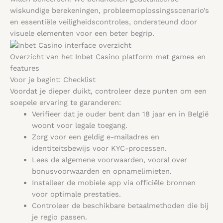
wiskundige berekeningen, probleemoplossingsscenario’s
en essentiële veiligheidscontroles, ondersteund door
visuele elementen voor een beter begrip.
Overzicht van het Inbet Casino platform met games en
features
Voor je begint: Checklist
Voordat je dieper duikt, controleer deze punten om een
soepele ervaring te garanderen:
Verifieer dat je ouder bent dan 18 jaar en in België
woont voor legale toegang.
Zorg voor een geldig e-mailadres en
identiteitsbewijs voor KYC-processen.
Lees de algemene voorwaarden, vooral over
bonusvoorwaarden en opnamelimieten.
Installeer de mobiele app via officiële bronnen
voor optimale prestaties.
Controleer de beschikbare betaalmethoden die bij
je regio passen.