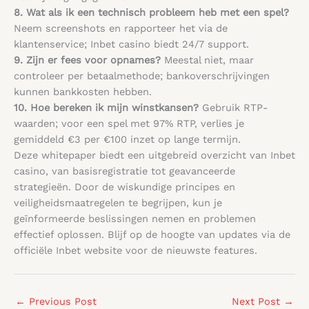
8. Wat als ik een technisch probleem heb met een spel?
Neem screenshots en rapporteer het via de
klantenservice; Inbet casino biedt 24/7 support.
9. Zijn er fees voor opnames?
Meestal niet, maar
controleer per betaalmethode; bankoverschrijvingen
kunnen bankkosten hebben.
10. Hoe bereken ik mijn winstkansen?
Gebruik RTP-
waarden; voor een spel met 97% RTP, verlies je
gemiddeld €3 per €100 inzet op lange termijn.
Deze whitepaper biedt een uitgebreid overzicht van Inbet
casino, van basisregistratie tot geavanceerde
strategieën. Door de wiskundige principes en
veiligheidsmaatregelen te begrijpen, kun je
geïnformeerde beslissingen nemen en problemen
effectief oplossen. Blijf op de hoogte van updates via de
officiële Inbet website voor de nieuwste features.
←
Previous Post
Next Post
→