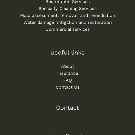
Restoration Services
Specialty Cleaning Services
Mold assessment, removal, and remediation
Water damage mitigation and restoration
Commercial services
Useful links
About
Insurance
FAQ
Contact Us
Contact