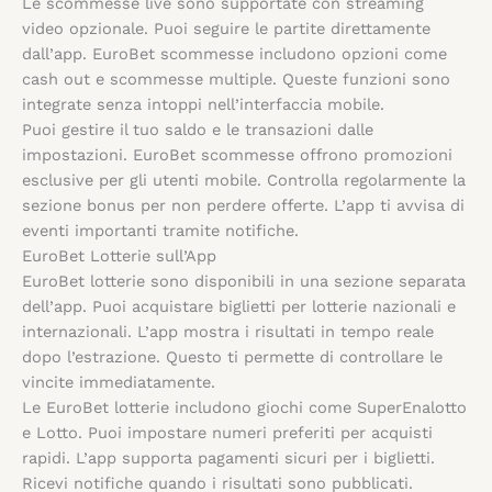
Le scommesse live sono supportate con streaming
video opzionale. Puoi seguire le partite direttamente
dall’app. EuroBet scommesse includono opzioni come
cash out e scommesse multiple. Queste funzioni sono
integrate senza intoppi nell’interfaccia mobile.
Puoi gestire il tuo saldo e le transazioni dalle
impostazioni. EuroBet scommesse offrono promozioni
esclusive per gli utenti mobile. Controlla regolarmente la
sezione bonus per non perdere offerte. L’app ti avvisa di
eventi importanti tramite notifiche.
EuroBet Lotterie sull’App
EuroBet lotterie sono disponibili in una sezione separata
dell’app. Puoi acquistare biglietti per lotterie nazionali e
internazionali. L’app mostra i risultati in tempo reale
dopo l’estrazione. Questo ti permette di controllare le
vincite immediatamente.
Le EuroBet lotterie includono giochi come SuperEnalotto
e Lotto. Puoi impostare numeri preferiti per acquisti
rapidi. L’app supporta pagamenti sicuri per i biglietti.
Ricevi notifiche quando i risultati sono pubblicati.