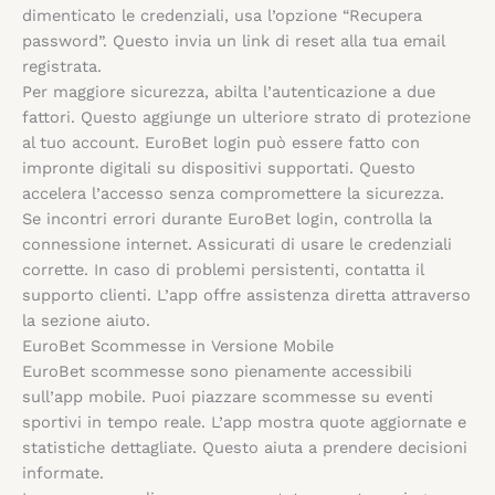
dimenticato le credenziali, usa l’opzione “Recupera
password”. Questo invia un link di reset alla tua email
registrata.
Per maggiore sicurezza, abilta l’autenticazione a due
fattori. Questo aggiunge un ulteriore strato di protezione
al tuo account. EuroBet login può essere fatto con
impronte digitali su dispositivi supportati. Questo
accelera l’accesso senza compromettere la sicurezza.
Se incontri errori durante EuroBet login, controlla la
connessione internet. Assicurati di usare le credenziali
corrette. In caso di problemi persistenti, contatta il
supporto clienti. L’app offre assistenza diretta attraverso
la sezione aiuto.
EuroBet Scommesse in Versione Mobile
EuroBet scommesse sono pienamente accessibili
sull’app mobile. Puoi piazzare scommesse su eventi
sportivi in tempo reale. L’app mostra quote aggiornate e
statistiche dettagliate. Questo aiuta a prendere decisioni
informate.