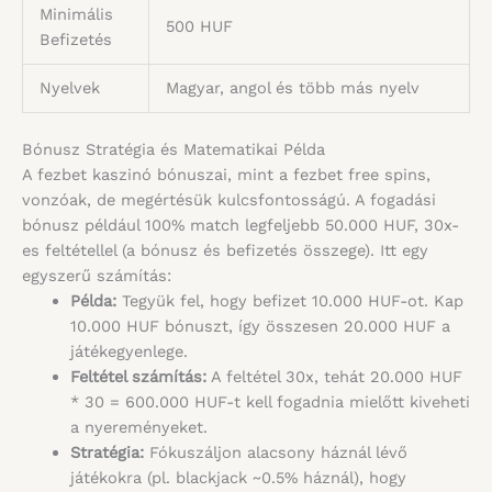
Minimális
500 HUF
Befizetés
Nyelvek
Magyar, angol és több más nyelv
Bónusz Stratégia és Matematikai Példa
A fezbet kaszinó bónuszai, mint a fezbet free spins,
vonzóak, de megértésük kulcsfontosságú. A fogadási
bónusz például 100% match legfeljebb 50.000 HUF, 30x-
es feltétellel (a bónusz és befizetés összege). Itt egy
egyszerű számítás:
Példa:
Tegyük fel, hogy befizet 10.000 HUF-ot. Kap
10.000 HUF bónuszt, így összesen 20.000 HUF a
játékegyenlege.
Feltétel számítás:
A feltétel 30x, tehát 20.000 HUF
* 30 = 600.000 HUF-t kell fogadnia mielőtt kiveheti
a nyereményeket.
Stratégia:
Fókuszáljon alacsony háznál lévő
játékokra (pl. blackjack ~0.5% háznál), hogy