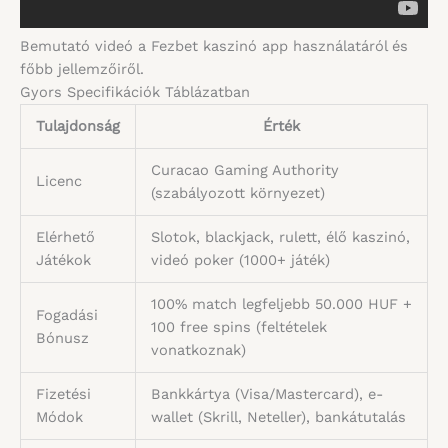
Bemutató videó a Fezbet kaszinó app használatáról és
főbb jellemzőiről.
Gyors Specifikációk Táblázatban
Tulajdonság
Érték
Curacao Gaming Authority
Licenc
(szabályozott környezet)
Elérhető
Slotok, blackjack, rulett, élő kaszinó,
Játékok
videó poker (1000+ játék)
100% match legfeljebb 50.000 HUF +
Fogadási
100 free spins (feltételek
Bónusz
vonatkoznak)
Fizetési
Bankkártya (Visa/Mastercard), e-
Módok
wallet (Skrill, Neteller), bankátutalás