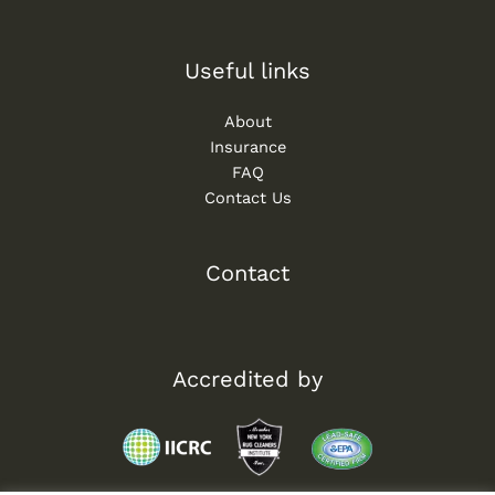
Useful links
About
Insurance
FAQ
Contact Us
Contact
Accredited by