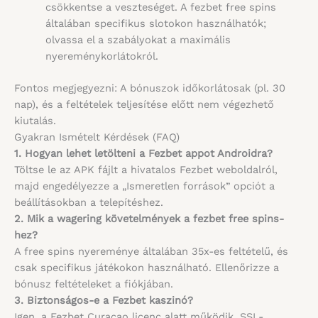
csökkentse a veszteséget. A fezbet free spins
általában specifikus slotokon használhatók;
olvassa el a szabályokat a maximális
nyereménykorlátokról.
Fontos megjegyezni: A bónuszok időkorlátosak (pl. 30
nap), és a feltételek teljesítése előtt nem végezhető
kiutalás.
Gyakran Ismételt Kérdések (FAQ)
1. Hogyan lehet letölteni a Fezbet appot Androidra?
Töltse le az APK fájlt a hivatalos Fezbet weboldalról,
majd engedélyezze a „Ismeretlen források” opciót a
beállításokban a telepítéshez.
2. Mik a wagering követelmények a fezbet free spins-
hez?
A free spins nyereménye általában 35x-es feltételű, és
csak specifikus játékokon használható. Ellenőrizze a
bónusz feltételeket a fiókjában.
3. Biztonságos-e a Fezbet kaszinó?
Igen, a Fezbet Curacao licenc alatt működik, SSL-