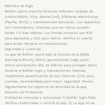
Métodos de Pago
Betfair casino soporta diversos métodos: tarjetas de
crédito/débito (Visa, MasterCard), billeteras electrónicas
(PayPal, Skrill), y transferencias bancarias. Los depósitos
son instantáneos, mientras que los retiros pueden
tardar 1-5 días hábiles. Los límites mínimos son €10
para depósitos y €20 para retiros. Verifica tu cuenta
para evitar retrasos en transacciones.
Seguridad y Licencias
La app de Betfair opera bajo la licencia de la Malta
Gaming Authority (MGA), garantizando juego justo.
Utiliza encriptación SSL de 256-bit para proteger datos
durante el Betfair login y transacciones. Además,
implementa autenticación de dos factores (2FA) para
cuentas, recomendada para mayor seguridad. Revisa
regularmente los registros de actividad en la app.
Solución de Problemas
Problemas comunes y soluciones: 1) Betfair login falla:
Verifica credenciales o reinicia la app. 2) La app no se