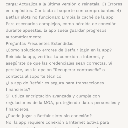
carga: Actualiza a la última versión o reinstala. 3) Errores
en depósitos: Contacta al soporte con comprobantes. 4)
Betfair slots no funcionan: Limpia la caché de la app.
Para escenarios complejos, como pérdida de conexión
durante apuestas, la app suele guardar progresos
automáticamente.
Preguntas Frecuentes Extendidas
¿Cómo soluciono errores de Betfair login en la app?
Reinicia la app, verifica tu conexión a Internet, y
asegúrate de que las credenciales sean correctas. Si
persiste, usa la opción “Recuperar contraseña” o
contacta al soporte técnico.
¿La app de Betfair es segura para transacciones
financieras?
Sí, utiliza encriptación avanzada y cumple con
regulaciones de la MGA, protegiendo datos personales y
financieros.
¿Puedo jugar a Betfair slots sin conexión?
No, la app requiere conexión a Internet activa para