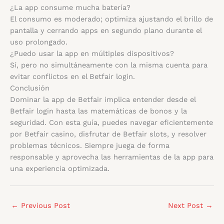
¿La app consume mucha batería?
El consumo es moderado; optimiza ajustando el brillo de
pantalla y cerrando apps en segundo plano durante el
uso prolongado.
¿Puedo usar la app en múltiples dispositivos?
Sí, pero no simultáneamente con la misma cuenta para
evitar conflictos en el Betfair login.
Conclusión
Dominar la app de Betfair implica entender desde el
Betfair login hasta las matemáticas de bonos y la
seguridad. Con esta guía, puedes navegar eficientemente
por Betfair casino, disfrutar de Betfair slots, y resolver
problemas técnicos. Siempre juega de forma
responsable y aprovecha las herramientas de la app para
una experiencia optimizada.
←
Previous Post
Next Post
→