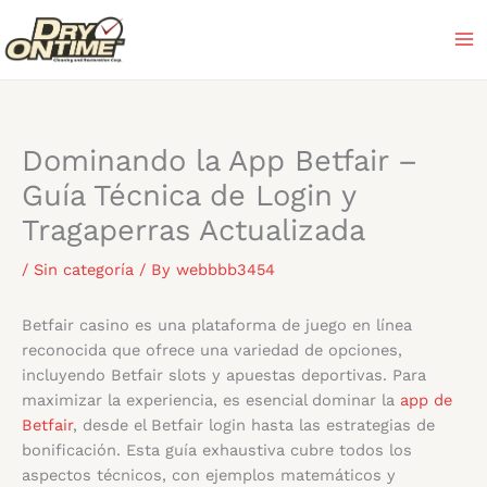
Skip
to
content
Dominando la App Betfair –
Guía Técnica de Login y
Tragaperras Actualizada
/
Sin categoría
/ By
webbbb3454
Betfair casino es una plataforma de juego en línea
reconocida que ofrece una variedad de opciones,
incluyendo Betfair slots y apuestas deportivas. Para
maximizar la experiencia, es esencial dominar la
app de
Betfair
, desde el Betfair login hasta las estrategias de
bonificación. Esta guía exhaustiva cubre todos los
aspectos técnicos, con ejemplos matemáticos y