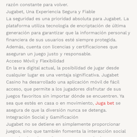
razón constante para volver.
Jugabet, Una Experiencia Segura y Fiable
La seguridad es una prioridad absoluta para Jugabet. La
plataforma utiliza tecnología de encriptación de última
generación para garantizar que la información personal y
financiera de sus usuarios esté siempre protegida.
Además, cuenta con licencias y certificaciones que
aseguran un juego justo y responsable.
Acceso Móvil y Flexibilidad
En la era digital actual, la posibilidad de jugar desde
cualquier lugar es una ventaja significativa. Jugabet
Casino ha desarrollado una aplicación móvil de fácil
acceso, que permite a los jugadores disfrutar de sus
juegos favoritos sin importar dónde se encuentren. Ya
sea que estés en casa o en movimiento,
Juga bet
se
asegura de que la diversión nunca se detenga.
Integración Social y Gamificación
Jugabet no se detiene en simplemente proporcionar
juegos, sino que también fomenta la interacción social