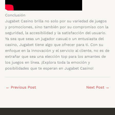
Conclusión
Jugabet Casino brilla no solo por su variedad de juegos
y promociones, sino también por su compromiso con la
seguridad, la accesibilidad y la satisfacción del usuario.
Ya sea que seas un jugador casual o un entusiasta del
casino, Jugabet tiene algo que ofrecer para ti. Con su
enfoque en la innovación y el servicio al cliente, no es de
extrañar que sea una elección top para los amantes de
los juegos en línea. ¡Explora toda la emoción y
posibilidades que te esperan en Jugabet Casino!
←
Previous Post
Next Post
→