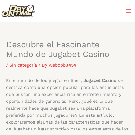
Skip
to
content
Descubre el Fascinante
Mundo de Jugabet Casino
/
Sin categoría
/ By
webbbb3454
En el mundo de los juegos en línea,
Jugabet Casino
se
destaca como una opción popular para los entusiastas
que buscan una experiencia rica en entretenimiento y
oportunidades de ganancias. Pero, ¿qué es lo que
realmente hace que Jugabet sea una plataforma
preferida por muchos jugadores? En este artículo,
exploraremos algunas de las características que hacen
de Jugabet un lugar atractivo para los entusiastas de los