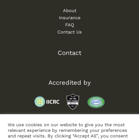
About
Insurance
FAQ
Contact Us
Contact
Accredited by
We use cookies on our website to give you the most
relevant experience by remembering your preferences
and repeat visits. By clicking “Accept All”, you consent