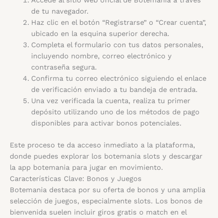
Accede al sitio web oficial de Botemania a través
de tu navegador.
Haz clic en el botón “Registrarse” o “Crear cuenta”,
ubicado en la esquina superior derecha.
Completa el formulario con tus datos personales,
incluyendo nombre, correo electrónico y
contraseña segura.
Confirma tu correo electrónico siguiendo el enlace
de verificación enviado a tu bandeja de entrada.
Una vez verificada la cuenta, realiza tu primer
depósito utilizando uno de los métodos de pago
disponibles para activar bonos potenciales.
Este proceso te da acceso inmediato a la plataforma,
donde puedes explorar los botemania slots y descargar
la app botemania para jugar en movimiento.
Características Clave: Bonos y Juegos
Botemania destaca por su oferta de bonos y una amplia
selección de juegos, especialmente slots. Los bonos de
bienvenida suelen incluir giros gratis o match en el