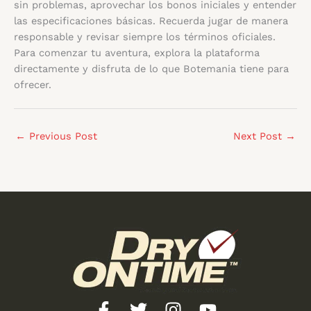
sin problemas, aprovechar los bonos iniciales y entender
las especificaciones básicas. Recuerda jugar de manera
responsable y revisar siempre los términos oficiales.
Para comenzar tu aventura, explora la plataforma
directamente y disfruta de lo que Botemania tiene para
ofrecer.
←
Previous Post
Next Post
→