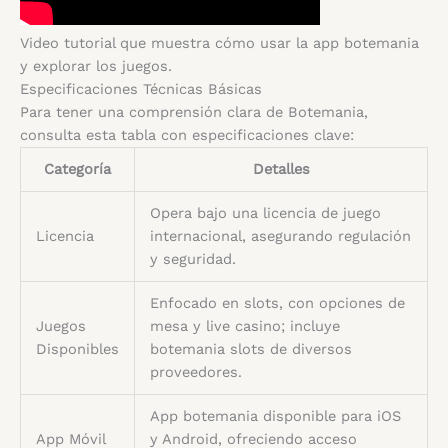
Video tutorial que muestra cómo usar la app botemania
y explorar los juegos.
Especificaciones Técnicas Básicas
Para tener una comprensión clara de Botemania,
consulta esta tabla con especificaciones clave:
Categoría
Detalles
Opera bajo una licencia de juego
Licencia
internacional, asegurando regulación
y seguridad.
Enfocado en slots, con opciones de
Juegos
mesa y live casino; incluye
Disponibles
botemania slots de diversos
proveedores.
App botemania disponible para iOS
App Móvil
y Android, ofreciendo acceso