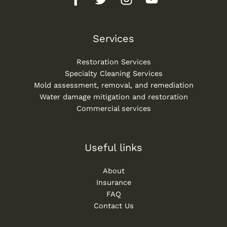
Services
Restoration Services
Specialty Cleaning Services
Mold assessment, removal, and remediation
Water damage mitigation and restoration
Commercial services
Useful links
About
Insurance
FAQ
Contact Us