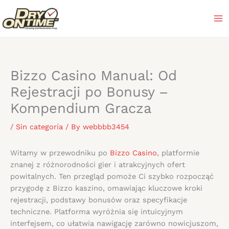
Skip
to
content
Bizzo Casino Manual: Od
Rejestracji po Bonusy –
Kompendium Gracza
/
Sin categoría
/ By
webbbb3454
Witamy w przewodniku po
Bizzo Casino
, platformie
znanej z różnorodności gier i atrakcyjnych ofert
powitalnych. Ten przegląd pomoże Ci szybko rozpocząć
przygodę z Bizzo kaszino, omawiając kluczowe kroki
rejestracji, podstawy bonusów oraz specyfikacje
techniczne. Platforma wyróżnia się intuicyjnym
interfejsem, co ułatwia nawigację zarówno nowicjuszom,