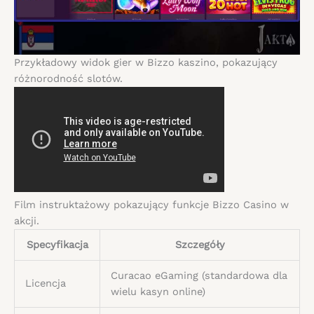
Przykładowy widok gier w Bizzo kaszino, pokazujący
różnorodność slotów.
Film instruktażowy pokazujący funkcje Bizzo Casino w
akcji.
Specyfikacja
Szczegóły
Curacao eGaming (standardowa dla
Licencja
wielu kasyn online)