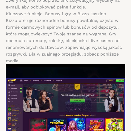
Zweryfikuj konto poprzez link aktywacyjny wysłany na
e-mail, aby odblokować pełne funkcje.
Kluczowe funkcje: Bonusy i gry w Bizzo kaszino
Bizzo oferuje różnorodne bonusy powitalne, często w
formie darmowych spinów lub bonusów od depozytu,
które mogą zwiększyć Twoje szanse na wygraną. Gry
obejmują automaty, ruletkę, blackjacka i live casino od
renomowanych dostawców, zapewniając wysoką jakość
rozgrywki. Dla wizualnego przeglądu, zobacz poniższe
media: