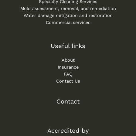
Specialty Cleaning Services
Mold assessment, removal, and remediation
Water damage mitigation and restoration
Commercial services
Useful links
About
Insurance
FAQ
Contact Us
Contact
Accredited by