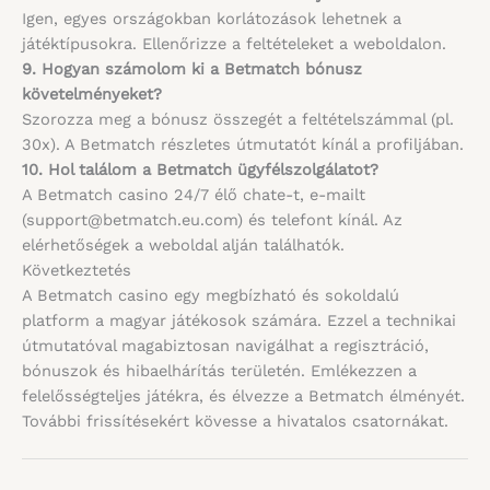
Igen, egyes országokban korlátozások lehetnek a
játéktípusokra. Ellenőrizze a feltételeket a weboldalon.
9. Hogyan számolom ki a Betmatch bónusz
követelményeket?
Szorozza meg a bónusz összegét a feltételszámmal (pl.
30x). A Betmatch részletes útmutatót kínál a profiljában.
10. Hol találom a Betmatch ügyfélszolgálatot?
A Betmatch casino 24/7 élő chate-t, e-mailt
(support@betmatch.eu.com) és telefont kínál. Az
elérhetőségek a weboldal alján találhatók.
Következtetés
A Betmatch casino egy megbízható és sokoldalú
platform a magyar játékosok számára. Ezzel a technikai
útmutatóval magabiztosan navigálhat a regisztráció,
bónuszok és hibaelhárítás területén. Emlékezzen a
felelősségteljes játékra, és élvezze a Betmatch élményét.
További frissítésekért kövesse a hivatalos csatornákat.