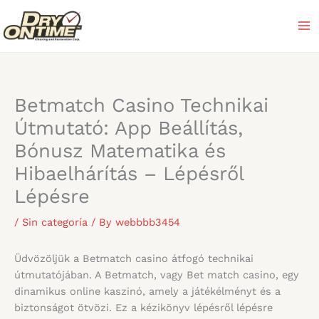
Skip
to
content
Betmatch Casino Technikai
Útmutató: App Beállítás,
Bónusz Matematika és
Hibaelhárítás – Lépésről
Lépésre
/
Sin categoría
/ By
webbbb3454
Üdvözöljük a Betmatch casino átfogó technikai
útmutatójában. A Betmatch, vagy Bet match casino, egy
dinamikus online kaszinó, amely a játékélményt és a
biztonságot ötvözi. Ez a kézikönyv lépésről lépésre