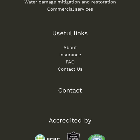
Water damage mitigation and restoration
Commercial services
Useful links
About
Insurance
FAQ
Contact Us
Contact
Accredited by