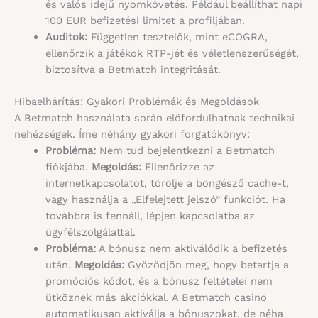
és valós idejű nyomkövetés. Például beállíthat napi
100 EUR befizetési limitet a profiljában.
Auditok:
Független tesztelők, mint eCOGRA,
ellenőrzik a játékok RTP-jét és véletlenszerűségét,
biztosítva a Betmatch integritását.
Hibaelhárítás: Gyakori Problémák és Megoldások
A Betmatch használata során előfordulhatnak technikai
nehézségek. Íme néhány gyakori forgatókönyv:
Probléma:
Nem tud bejelentkezni a Betmatch
fiókjába.
Megoldás:
Ellenőrizze az
internetkapcsolatot, törölje a böngésző cache-t,
vagy használja a „Elfelejtett jelszó” funkciót. Ha
továbbra is fennáll, lépjen kapcsolatba az
ügyfélszolgálattal.
Probléma:
A bónusz nem aktiválódik a befizetés
után.
Megoldás:
Győződjön meg, hogy betartja a
promóciós kódot, és a bónusz feltételei nem
ütköznek más akciókkal. A Betmatch casino
automatikusan aktiválja a bónuszokat, de néha