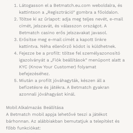
Látogasson el a Betmatch.eu.com weboldalra, és
kattintson a „Regisztráció” gombra a főoldalon.
Töltse ki az űrlapot: adja meg teljes nevét, e-mail
címét, jelszavát, és válasszon országot. A
Betmatch casino erős jelszavakat javasol.
Erősítse meg e-mail címét a kapott linkre
kattintva. Néha ellenőrző kódot is küldhetnek.
Fejezze be a profilt: töltse fel személyazonosító
igazolványát a „Fiók beállítások” menüpont alatt a
KYC (Know Your Customer) folyamat
befejezéséhez.
Miután a profilt jóváhagyták, készen áll a
befizetésre és játékra. A Betmatch gyakran
azonnali jóváhagyást kínál.
Mobil Alkalmazás Beállítása
A Betmatch mobil appja lehetővé teszi a játékot
bárhonnan. Az alábbiakban bemutatjuk a telepítést és
főbb funkciókat: