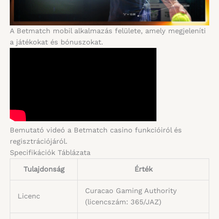
A Betmatch mobil alkalmazás felülete, amely megjeleníti
a játékokat és bónuszokat.
Bemutató videó a Betmatch casino funkcióiról és
regisztrációjáról.
Specifikációk Táblázata
Tulajdonság
Érték
Curacao Gaming Authority
Licenc
(licencszám: 365/JAZ)