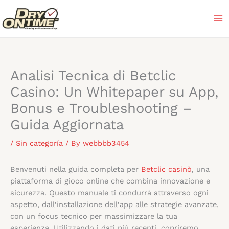
Skip
to
content
Analisi Tecnica di Betclic
Casino: Un Whitepaper su App,
Bonus e Troubleshooting –
Guida Aggiornata
/
Sin categoría
/ By
webbbb3454
Benvenuti nella guida completa per
Betclic casinò
, una
piattaforma di gioco online che combina innovazione e
sicurezza. Questo manuale ti condurrà attraverso ogni
aspetto, dall’installazione dell’app alle strategie avanzate,
con un focus tecnico per massimizzare la tua
esperienza. Utilizzando i dati più recenti, copriremo