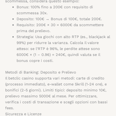
scommessa, considera questo esempio:
Bonus: 100% fino a 200€ con requisito di
scommessa 30x.
Deposito: 100€ → Bonus di 100€, totale 200€.
Requisito: 200€ × 30 = 6000€ da scommettere
prima del prelievo.
Strategia: Usa giochi con alto RTP (es., blackjack al
99%) per ridurre la varianza. Calcola il valore
atteso: se l’RTP è 96%, le perdite attese sono
6000€ × (1 – 0.96) = 240€, quindi valuta se il
bonus copre i costi.
Metodi di Banking: Deposito e Prelievo
Il betclic casino supporta vari metodi: carte di credito
(processo immediato), e-wallet come Skrill (1-24 ore), e
bonifici (2-5 giorni). Limiti tipici: deposito minimo 10€,
prelievo massimo 5000€ al mese. Per ottimizzare,
verifica i costi di transazione e scegli opzioni con bassi
fees.
Sicurezza e Licenze