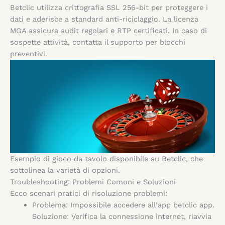
Betclic utilizza crittografia SSL 256-bit per proteggere i
dati e aderisce a standard anti-riciclaggio. La licenza
MGA assicura audit regolari e RTP certificati. In caso di
sospette attività, contatta il supporto per blocchi
preventivi.
Esempio di gioco da tavolo disponibile su Betclic, che
sottolinea la varietà di opzioni.
Troubleshooting: Problemi Comuni e Soluzioni
Ecco scenari pratici di risoluzione problemi:
Problema: Impossibile accedere all’app betclic app.
Soluzione: Verifica la connessione internet, riavvia