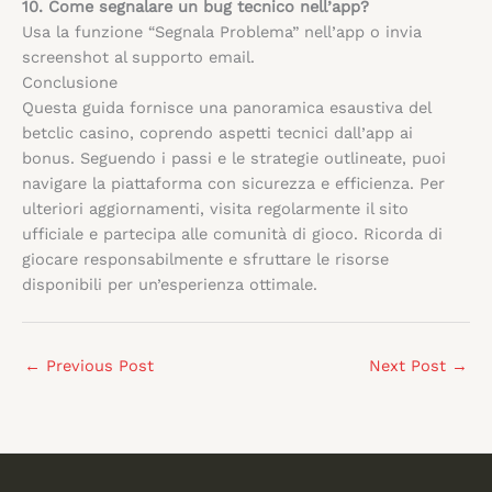
10. Come segnalare un bug tecnico nell’app?
Usa la funzione “Segnala Problema” nell’app o invia
screenshot al supporto email.
Conclusione
Questa guida fornisce una panoramica esaustiva del
betclic casino, coprendo aspetti tecnici dall’app ai
bonus. Seguendo i passi e le strategie outlineate, puoi
navigare la piattaforma con sicurezza e efficienza. Per
ulteriori aggiornamenti, visita regolarmente il sito
ufficiale e partecipa alle comunità di gioco. Ricorda di
giocare responsabilmente e sfruttare le risorse
disponibili per un’esperienza ottimale.
←
Previous Post
Next Post
→