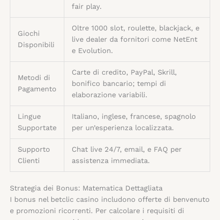
fair play.
Oltre 1000 slot, roulette, blackjack, e
Giochi
live dealer da fornitori come NetEnt
Disponibili
e Evolution.
Carte di credito, PayPal, Skrill,
Metodi di
bonifico bancario; tempi di
Pagamento
elaborazione variabili.
Lingue
Italiano, inglese, francese, spagnolo
Supportate
per un’esperienza localizzata.
Supporto
Chat live 24/7, email, e FAQ per
Clienti
assistenza immediata.
Strategia dei Bonus: Matematica Dettagliata
I bonus nel betclic casino includono offerte di benvenuto
e promozioni ricorrenti. Per calcolare i requisiti di