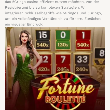
das 5Gringo casino effizient nutzen möchten, von der
Registrierung bis zu komplexen Strategien. Wir
integrieren Schlüsselbegriffe wie 5Gringos und 5Gringo,
um ein vollständiges Verständnis zu fördern. Zunächst
ein visueller Eindruck: