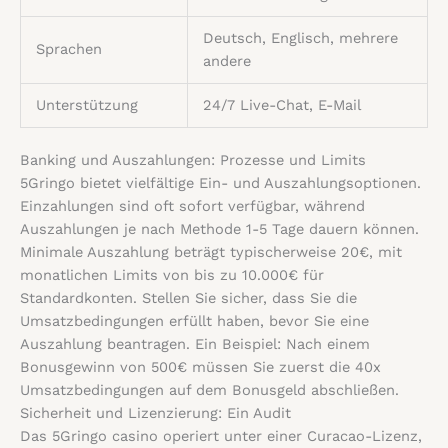
Deutsch, Englisch, mehrere
Sprachen
andere
Unterstützung
24/7 Live-Chat, E-Mail
Banking und Auszahlungen: Prozesse und Limits
5Gringo bietet vielfältige Ein- und Auszahlungsoptionen.
Einzahlungen sind oft sofort verfügbar, während
Auszahlungen je nach Methode 1-5 Tage dauern können.
Minimale Auszahlung beträgt typischerweise 20€, mit
monatlichen Limits von bis zu 10.000€ für
Standardkonten. Stellen Sie sicher, dass Sie die
Umsatzbedingungen erfüllt haben, bevor Sie eine
Auszahlung beantragen. Ein Beispiel: Nach einem
Bonusgewinn von 500€ müssen Sie zuerst die 40x
Umsatzbedingungen auf dem Bonusgeld abschließen.
Sicherheit und Lizenzierung: Ein Audit
Das 5Gringo casino operiert unter einer Curacao-Lizenz,