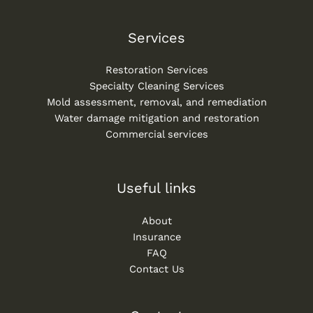
Services
Restoration Services
Specialty Cleaning Services
Mold assessment, removal, and remediation
Water damage mitigation and restoration
Commercial services
Useful links
About
Insurance
FAQ
Contact Us